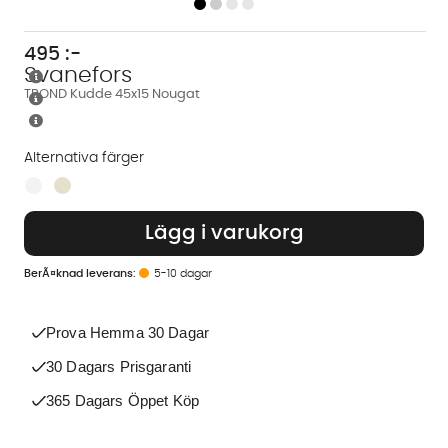
495
:-
Svanefors
TROND Kudde 45x15 Nougat
Alternativa färger
Finns även i dessa färger:
Lägg i varukorg
5-10 dagar
Prova Hemma 30 Dagar
30 Dagars Prisgaranti
365 Dagars Öppet Köp
Vi använder AI för att svara på dina frågor. Konversationen