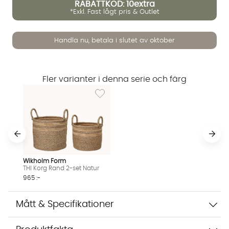
RABATTKOD: 10extra
*Exkl. Fast lågt pris & Outlet
Handla nu, betala i slutet av oktober
Vi använder AI för att svara på dina frågor. Konversationen
Fler varianter i denna serie och färg
sparas i upp till 24 timmar för att kunna hjälpa dig. Vi delar
Lägg till i önskelista: THI Korg Rand 2-set Na
inte dina uppgifter med tredje part. Läs mer i vår
integritetspolicy.
Jag godkänner att konversationen sparas
Starta chatten
Wikholm Form
THI Korg Rand 2-set Natur
965 :-
Mått & Specifikationer