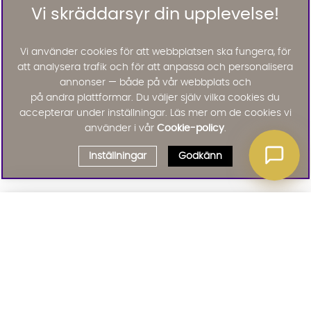
Vi skräddarsyr din upplevelse!
Vi använder cookies för att webbplatsen ska fungera, för
att analysera trafik och för att anpassa och personalisera
annonser — både på vår webbplats och
på andra plattformar. Du väljer själv vilka cookies du
accepterar under inställningar. Läs mer om de cookies vi
använder i vår
Cookie-policy
.
Inställningar
Godkänn
Välj delbetalning
Qliro
· Fast månadsbelopp
Signa upp till vårt nyhetsbrev
Produktpris
Missa inte våra nyhetsbrev som är fyllda med erbjudanden, nyheter
och inspiration