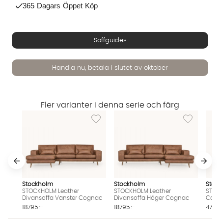
365 Dagars Öppet Köp
Soffguide»
Handla nu, betala i slutet av oktober
Fler varianter i denna serie och färg
Vi använder AI för att svara på dina frågor. Konversationen
Lägg till i önskelista: STOCKHOLM Leather 
Lägg till i 
sparas i upp till 24 timmar för att kunna hjälpa dig. Vi delar
inte dina uppgifter med tredje part. Läs mer i vår
integritetspolicy.
Jag godkänner att konversationen sparas
Starta chatten
Stockholm
Stockholm
Stoc
STOCKHOLM Leather
STOCKHOLM Leather
STOC
Divansoffa Vänster Cognac
Divansoffa Höger Cognac
Cog
18795 :-
18795 :-
4795 