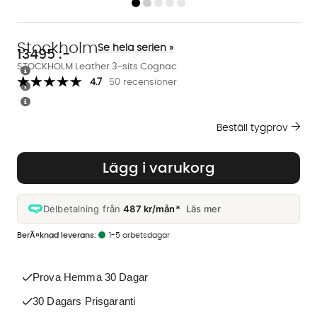
Stockholm
Se hela serien »
13495
:-
STOCKHOLM Leather 3-sits Cognac
4.7
50 recensioner
Beställ tygprov
Lägg i varukorg
Delbetalning från
487 kr/mån*
Läs mer
1-5 arbetsdagar
Prova Hemma 30 Dagar
30 Dagars Prisgaranti