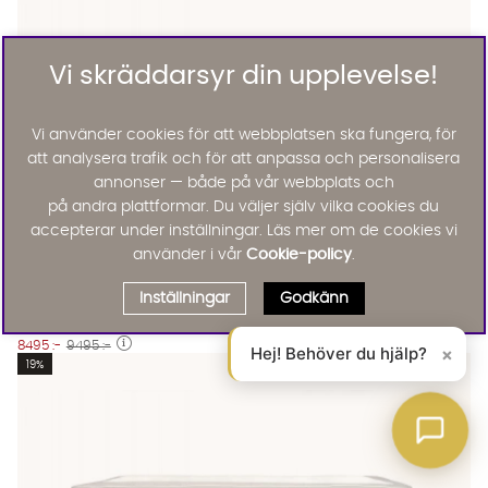
Vi skräddarsyr din upplevelse!
Vi använder cookies för att webbplatsen ska fungera, för
att analysera trafik och för att anpassa och personalisera
annonser — både på vår webbplats och
på andra plattformar. Du väljer själv vilka cookies du
accepterar under inställningar. Läs mer om de cookies vi
använder i vår
Cookie-policy
.
ÄNGELHOLM Deluxe 120 Medium Mörkgrå
ÄNGELHOLM Deluxe 120 Medium Mörkgrå Finns även i dessa fä
Ängelholm
Inställningar
Godkänn
ÄNGELHOLM Deluxe 120 Medium Mörkgrå
KAMPANJ
8495 :-
9495 :-
Hej! Behöver du hjälp?
×
Lägg til
19%