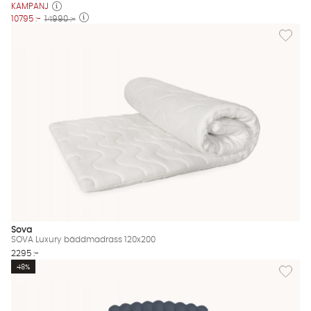
KAMPANJ
10795 :-
14990 :-
Lägg til
Sova
SOVA Luxury bäddmadrass 120x200
2295 :-
Lägg til
48%