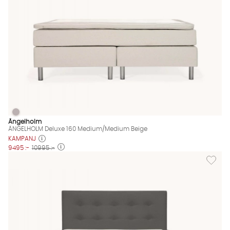
ÄNGELHOLM Deluxe 160 Medium/Medium Beige
ÄNGELHOLM Deluxe 160 Medium/Medium Beige Finns även i de
Ängelholm
ÄNGELHOLM Deluxe 160 Medium/Medium Beige
KAMPANJ
9495 :-
10995 :-
Lägg ti