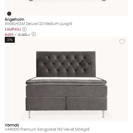
ÄNGELHOLM Deluxe 120 Medium Ljusgrå
ÄNGELHOLM Deluxe 120 Medium Ljusgrå Finns även i dessa fär
Ängelholm
ÄNGELHOLM Deluxe 120 Medium Ljusgrå
KAMPANJ
8495 :-
9495 :-
Lägg til
37%
Värmdö
VÄRMDÖ Premium Sängpaket 160 Velvet Mörkgrå