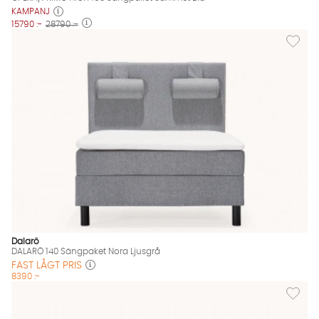
KAMPANJ
15790 :-
28790 :-
Lägg til
Dalarö
DALARÖ 140 Sängpaket Nora Ljusgrå
FAST LÅGT PRIS
8390 :-
Lägg til