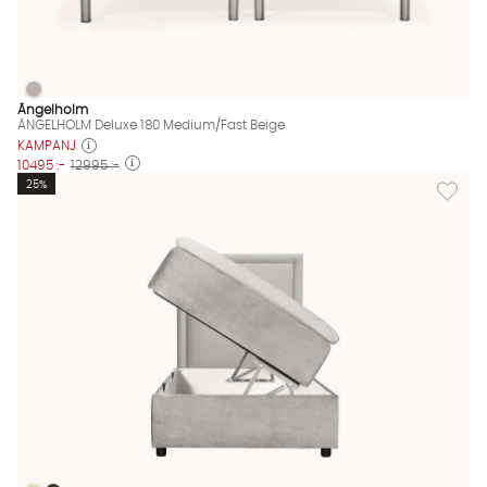
ÄNGELHOLM Deluxe 180 Medium/Fast Beige
ÄNGELHOLM Deluxe 180 Medium/Fast Beige Finns även i dessa 
Ängelholm
ÄNGELHOLM Deluxe 180 Medium/Fast Beige
KAMPANJ
10495 :-
12995 :-
Lägg til
25%