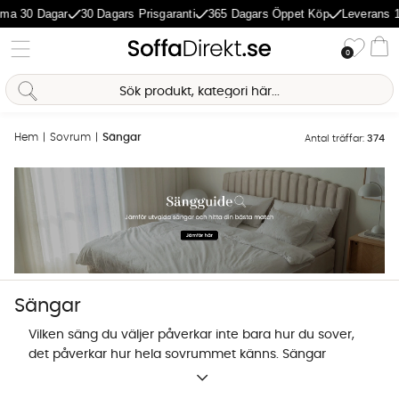
agar
30 Dagars Prisgaranti
365 Dagars Öppet Köp
Leverans 1-5 Daga
Önske
0
Va
Hem
Sovrum
Sängar
Antal träffar:
374
Sängar
Vilken säng du väljer påverkar inte bara hur du sover,
det påverkar hur hela sovrummet känns. Sängar
finns i en mängd olika konstruktioner och det är lätt
Sofia Direkt
att gå vilse bland begrepp och storlekar, men
AI-assistent