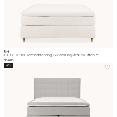
Elie
ELIE EXCLUSIVE Kontinentalsäng 160 Medium/Medium Offwhite
35995 :-
Lägg til
45%