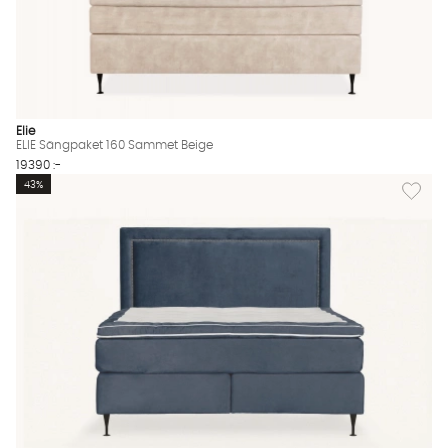
Elie
ELIE Sängpaket 160 Sammet Beige
19390 :-
Lägg til
43%