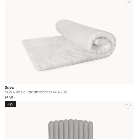
Sova
SOVA Basic Bäddmadrass 140x200
1595 :-
Lägg til
48%