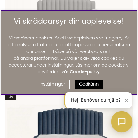
Vi skräddarsyr din upplevelse!
Vi använder cookies för att webbplatsen ska fungera, för
att analysera trafik och för att anpassa och personalisera
annonser — både på vår webbplats och
på andra plattformar. Du väljer själv vilka cookies du
accepterar under inställningar. Läs mer om de cookies vi
använder i vår
Cookie-policy
.
DANVIK/PRIMO 160 Sängpaket Sammet Ljusgrå
DANVIK/PRIMO 160 Sängpaket Sammet Ljusgrå
DANVIK/PRIMO 160 Sängpaket Sammet Ljusgrå Finns även i des
Danvik
DANVIK/PRIMO 160 Sängpaket Sammet Ljusgrå
Inställningar
Godkänn
KAMPANJ
14995 :-
20090 :-
Lägg til
43%
Hej! Behöver du hjälp?
×