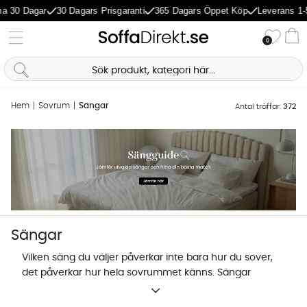
agar
30 Dagars Prisgaranti
365 Dagars Öppet Köp
Leverans 1-5 Dagar
Önske
0
Va
Hem
Sovrum
Sängar
Antal träffar:
372
Sängar
Vilken säng du väljer påverkar inte bara hur du sover,
det påverkar hur hela sovrummet känns. Sängar
finns i en mängd olika konstruktioner och det är lätt
Sofia Direkt
att gå vilse bland begrepp och storlekar, men
AI-assistent