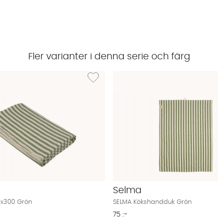
Fler varianter i denna serie och färg
ELMA Akrylduk Grön
Lägg till i önskelista: SELMA Duk 140x300 Grön
Selma
0x300 Grön
SELMA Kökshandduk Grön
75 :-