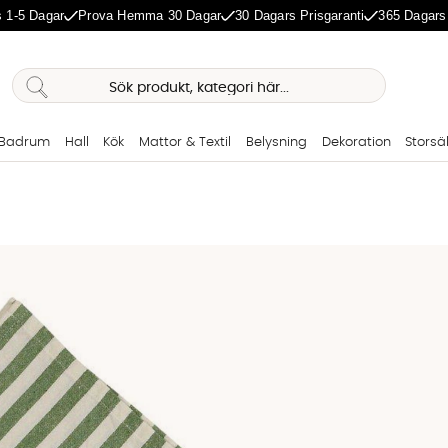
 1-5 Dagar
Prova Hemma 30 Dagar
30 Dagars Prisgaranti
365 Dagars
Badrum
Hall
Kök
Mattor & Textil
Belysning
Dekoration
Storsä