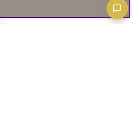
A ATT VETA
03. SOCIALA MEDIER
iates
Instagram
soffguide
Facebook
iepolicy
Pinterest
R
TikTok
 rätt soffa
Youtube