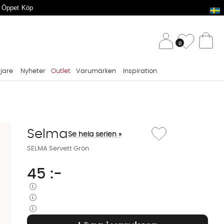
 Öppet Köp
/ 
Önskelis
0
Va
ljare
Nyheter
Outlet
Varumärken
Inspiration
Lägg till i önskelista: S
Selma
Se hela serien »
SELMA Servett Grön
45
:-