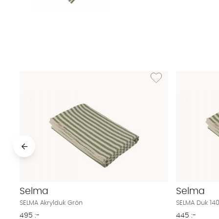
Lägg till i önskelista: S
Selma
Selma
SELMA Akrylduk Grön
SELMA Duk 14
495 :-
445 :-