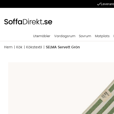
Leverans
Utemöbler
Vardagsrum
Sovrum
Matplats
Hem
Kök
Kökstextil
SELMA Servett Grön
Produktbilder SELMA Servett Grön