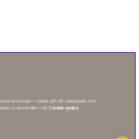
Sofia Direkt
AI-assistent
Vi använder AI för att svara på dina frågor.
Konversationen sparas i upp till 24 timmar för att
kunna hjälpa dig. Vi delar inte dina uppgifter med
tredje part. Läs mer i vår integritetspolicy.
Jag godkänner att konversationen sparas
nalisera annonser — både på vår webbplats och
Starta chatten
okies vi använder i vår
Cookie-policy
.