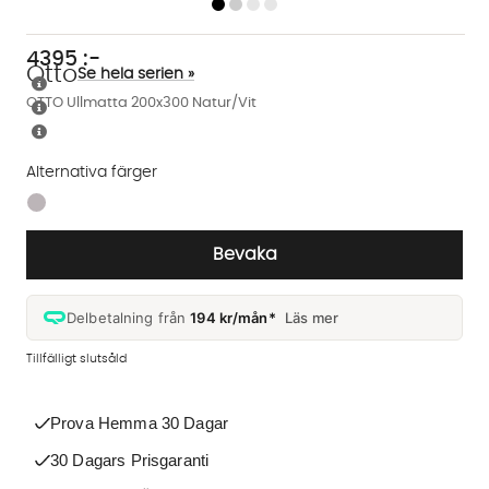
4395
:-
Otto
Se hela serien »
OTTO Ullmatta 200x300 Natur/Vit
Alternativa färger
Finns även i dessa färger:
Bevaka
Delbetalning från
194 kr/mån*
Läs mer
Tillfälligt slutsåld
Prova Hemma 30 Dagar
30 Dagars Prisgaranti