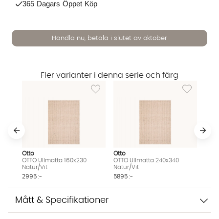
365 Dagars Öppet Köp
Handla nu, betala i slutet av oktober
Fler varianter i denna serie och färg
Lägg till i önskelista: OTTO Ullmatta 160x230
Lägg till i ö
Otto
Otto
OTTO Ullmatta 160x230
OTTO Ullmatta 240x340
Natur/Vit
Natur/Vit
Vi använder AI för att svara på dina frågor. Konversationen
2995 :-
5895 :-
sparas i upp till 24 timmar för att kunna hjälpa dig. Vi delar
inte dina uppgifter med tredje part. Läs mer i vår
Mått & Specifikationer
integritetspolicy.
Jag godkänner att konversationen sparas