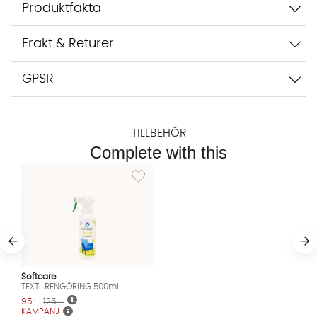
Produktfakta
Starta chatten
Frakt & Returer
GPSR
TILLBEHÖR
Complete with this
Lägg till i önskelista: TEXTILRENGÖRING 500m
Softcare
TEXTILRENGÖRING 500ml
95 :-
125 :-
KAMPANJ