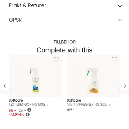
Frakt & Returer
GPSR
TILLBEHÖR
Complete with this
Lägg till i önskelista: TEXTILRENGÖRING 500m
Lägg till 
Softcare
Softcare
TEXTILRENGÖRING 500ml
MATTIMPREGNERING 300ml
165 :-
95 :-
125 :-
KAMPANJ