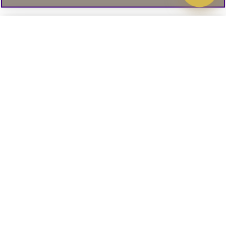
Välj delbetalning
Qliro
· Fast månadsbelopp
Signa upp till vårt nyhetsbrev
Produktpris
Missa inte våra nyhetsbrev som är fyllda med erbjudanden, nyheter
och inspiration
Representativt exempel
Att låna kostar pengar!
01. INFORMATION
Om du inte kan betala tillbaka skulden i tid
riskerar du en betalningsanmärkning. Det kan
leda till svårigheter att få hyra bostad,
teckna abonnemang och få nya lån. För stöd,
02. BRA ATT VETA
vänd dig till budget- och skuldrådgivningen i
din kommun. Kontaktuppgifter finns på
konsumentverket.se
.
Läs och lämna kundomdömen: