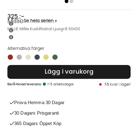
325
:-
Millie
Se hela serien »
MILLIE Millie Kuddfodral Ljusgrå 50x50
Alternativa färger
Finns även i dessa färger:
Lägg i varukorg
1-5 arbetsdagar
Få kvar i lager!
Prova Hemma 30 Dagar
30 Dagars Prisgaranti
365 Dagars Öppet Köp