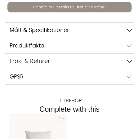
Handla nu, betala i slutet av oktober
Mått & Specifikationer
Produktfakta
Vi använder AI för att svara på dina frågor. Konversationen
sparas i upp till 24 timmar för att kunna hjälpa dig. Vi delar
Frakt & Returer
inte dina uppgifter med tredje part. Läs mer i vår
integritetspolicy.
Jag godkänner att konversationen sparas
GPSR
Starta chatten
TILLBEHÖR
Complete with this
Lägg till i önskelista: INNERKUDDE Vit 50x50