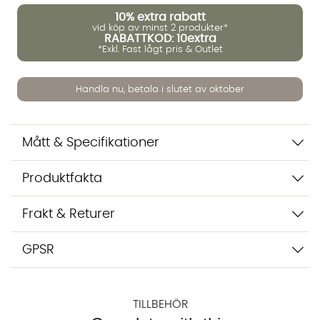
10%
extra rabatt
vid köp av minst 2 produkter*
RABATTKOD: 10extra
*Exkl. Fast lågt pris & Outlet
Handla nu, betala i slutet av oktober
Mått & Specifikationer
Vi använder AI för att svara på dina frågor. Konversationen
sparas i upp till 24 timmar för att kunna hjälpa dig. Vi delar
inte dina uppgifter med tredje part. Läs mer i vår
Produktfakta
integritetspolicy.
Jag godkänner att konversationen sparas
Frakt & Returer
Starta chatten
GPSR
TILLBEHÖR