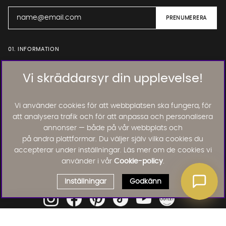
01. INFORMATION
Vi skräddarsyr din upplevelse!
02. BRA ATT VETA
Vi använder cookies för att webbplatsen ska fungera, för
att analysera trafik och för att anpassa och personalisera
Läs och lämna kundomdömen:
annonser — både på vår webbplats och
på andra plattformar. Du väljer själv vilka cookies du
accepterar under inställningar. Läs mer om de cookies vi
använder i vår
Cookie-policy
.
Inställningar
Godkänn
Välj delbetalning