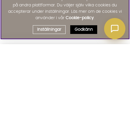
på andra plattformar. Du väljer själv vilka cookies du
accepterar under inställningar. Läs mer om de cookies vi
använder i vår
Cookie-policy
.
Inställningar
Godkänn
Välj delbetalning
Qliro
· Fast månadsbelopp
Signa upp till vårt nyhetsbrev
Produktpris
Missa inte våra nyhetsbrev som är fyllda med erbjudanden, nyheter
och inspiration
Representativt exempel
Att låna kostar pengar!
01. INFORMATION
Om du inte kan betala tillbaka skulden i tid
riskerar du en betalningsanmärkning. Det kan