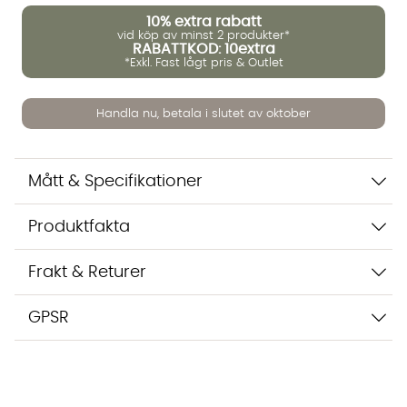
10%
extra rabatt
vid köp av minst 2 produkter*
RABATTKOD: 10extra
*Exkl. Fast lågt pris & Outlet
Vi använder AI för att svara på dina frågor. Konversationen
sparas i upp till 24 timmar för att kunna hjälpa dig. Vi delar
inte dina uppgifter med tredje part. Läs mer i vår
Handla nu, betala i slutet av oktober
integritetspolicy.
Jag godkänner att konversationen sparas
Starta chatten
Mått & Specifikationer
Produktfakta
Frakt & Returer
GPSR