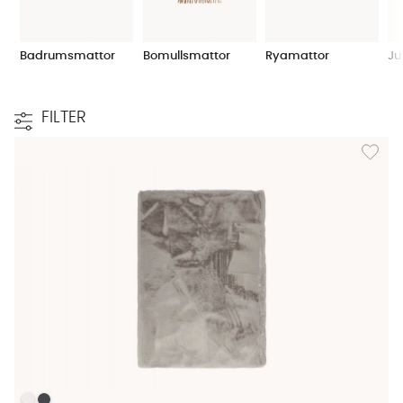
för oss att hålla en hög kvalitet på våra möbler,
lika självklart är det för oss att erbjuda mattor av
Badrumsmattor
Bomullsmattor
Ryamattor
Ju
en hög kvalitet i kvalitetsmaterial. Att köpa en
matta online ska vara inspirerande, tryggt och
enkelt!
FILTER
Lägg til
Välja matta
Försök att hitta en stil och storlek som passar för
just din matta. Kanske har du en mörk och
modern soffa och känner att du behöver lite ljus
i rummet och därför vill matcha med en lite
ljusare matta? Eller har du en stor soffgrupp och
behöver något rustikt och rejält i form av matta
för att fylla ut rummet mer? Börja med att hitta
rätt stil, sedan färg och till sist storlek på mattan.
Ett tips är att välja en stor och rejäl matta. Om du
väljer en för liten storlek på mattan så är risken
stor att det ser lite avskalat ut. För att få till den