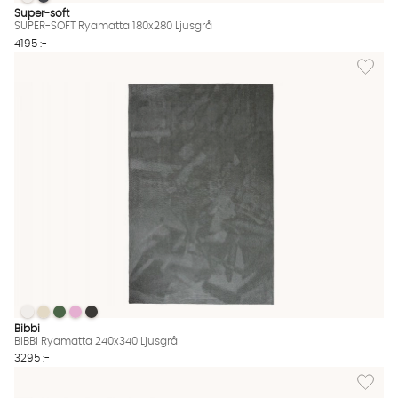
SUPER-SOFT Ryamatta 180x280 Ljusgrå
SUPER-SOFT Ryamatta 180x280 Ljusgrå
SUPER-SOFT Ryamatta 180x280 Ljusgrå Finns även i dessa färg
där varma och inbjudande känslan så
Super-soft
SUPER-SOFT Ryamatta 180x280 Ljusgrå
rekommenderar vi verkligen att man satsar
4195 :-
några extra hundralappar på sin matta och
Lägg til
köper en storlek större än vad som var tänkt från
början. Ofta är det ett beslut man sällan ångrar
när man väl ser skillnaden.
Självklart finns det annan inredning, samt
begränsningar i mått och budget att ta hänsyn
till vid valet av matta, men i övrigt så är det upp
till dig och din smak att välja matta. Söker du en
skimrande viskosmatta för att matcha
sammetssoffan
, eller kanske en mjuk och gosig
ryamatta
? Generellt kan man annars säga att du
enklast väljer matta med hänsyn till övrig
inredning, såsom so
ffa
eller matbord. Har du en
BIBBI Ryamatta 240x340 Ljusgrå
BIBBI Ryamatta 240x340 Ljusgrå
BIBBI Ryamatta 240x340 Ljusgrå
BIBBI Ryamatta 240x340 Ljusgrå
BIBBI Ryamatta 240x340 Ljusgrå
BIBBI Ryamatta 240x340 Ljusgrå Finns även i dessa färger:
klassisk soffgrupp så passar det bra med en stor
Bibbi
och klassisk
ullmatta
. Har du en mindre och
BIBBI Ryamatta 240x340 Ljusgrå
3295 :-
modernare variant av
divansoffa
så kanske en
Lägg til
bomulls- eller ryamatta gör sig bättre. Vår