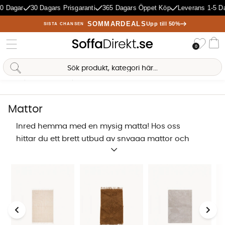
r
30 Dagars Prisgaranti
365 Dagars Öppet Köp
Leverans 1-5 Dagar
P
SOMMARDEALS
Upp till 50%
SISTA CHANSEN
Önske
0
Va
Hem
Mattor & Textil
Mattor
Antal träffar:
1488
Mattor
Inred hemma med en mysig matta! Hos oss
hittar du ett brett utbud av snygga mattor och
prisvärda ull-, bomulls- och
viskosmattor
. Att
köpa en matta kan ibland vara lite klurigt och vi
är här för att hjälpa dig med ditt köp, för vad är
en
ny soffa
eller mjuk och skön säng, utan en
mysig matta under? Vi tycker att mattan är en
helt fantastisk inredningsdetalj som sätter
Sofia Direkt
AI-assistent
prägel på ett helt rum. Lika självklart som det är