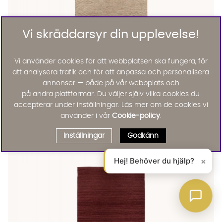
Vi skräddarsyr din upplevelse!
Vi använder cookies för att webbplatsen ska fungera, för
att analysera trafik och för att anpassa och personalisera
annonser — både på vår webbplats och
på andra plattformar. Du väljer själv vilka cookies du
accepterar under inställningar. Läs mer om de cookies vi
LIMHAMN Ullmatta 200x300 Linne
LIMHAMN Ullmatta 200x300 Linne
LIMHAMN Ullmatta 200x300 Linne
LIMHAMN Ullmatta 200x300 Linne Finns även i dessa färger:
använder i vår
Cookie-policy
.
Limhamn
LIMHAMN Ullmatta 200x300 Linne
3495 :-
Inställningar
Godkänn
Lägg til
Hej! Behöver du hjälp?
×