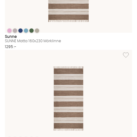
Vi använder AI för att svara på dina frågor. Konversationen
sparas i upp till 24 timmar för att kunna hjälpa dig. Vi delar
inte dina uppgifter med tredje part. Läs mer i vår
integritetspolicy.
Jag godkänner att konversationen sparas
Starta chatten
SUNNE Matta 160x230 Mörklinne
SUNNE Matta 160x230 Mörklinne
SUNNE Matta 160x230 Mörklinne
SUNNE Matta 160x230 Mörklinne
SUNNE Matta 160x230 Mörklinne
SUNNE Matta 160x230 Mörklinne
SUNNE Matta 160x230 Mörklinne Finns även i dessa färger:
Sunne
SUNNE Matta 160x230 Mörklinne
1295 :-
Lägg til