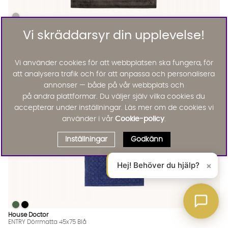
LEXI Viskosmatta 140x200 Mörkgrå
LEXI Viskosmatta 140x200 Mörkgrå Finns även i dessa färger:
Lexi
Vi skräddarsyr din upplevelse!
LEXI Viskosmatta 140x200 Mörkgrå
KAMPANJ
1495 :-
2995 :-
Lägg til
Vi använder cookies för att webbplatsen ska fungera, för
att analysera trafik och för att anpassa och personalisera
annonser — både på vår webbplats och
på andra plattformar. Du väljer själv vilka cookies du
accepterar under inställningar. Läs mer om de cookies vi
använder i vår
Cookie-policy
.
Inställningar
Godkänn
Hej! Behöver du hjälp?
×
ENTRY Dörrmatta 45x75 Blå
ENTRY Dörrmatta 45x75 Blå
ENTRY Dörrmatta 45x75 Blå Finns även i dessa färger:
House Doctor
ENTRY Dörrmatta 45x75 Blå