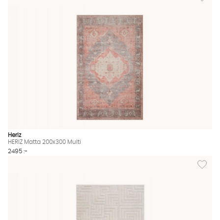
Heriz
HERIZ Matta 200x300 Multi
2495 :-
Lägg til