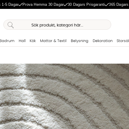
 1-5 Dagar
Prova Hemma 30 Dagar
30 Dagars Prisgaranti
365 Dagars
Badrum
Hall
Kök
Mattor & Textil
Belysning
Dekoration
Storsä