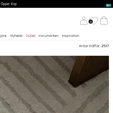
 Öppet Köp
/ 
Önskelis
0
Va
ljare
Nyheter
Outlet
Varumärken
Inspiration
Antal träffar:
2517