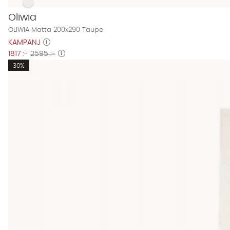
OLIWIA Matta 200x290 Taupe Finns även i dessa färger:
OLIWIA Matta 200x290 Taupe
Oliwia
OLIWIA Matta 200x290 Taupe
KAMPANJ
1817 :-
2595 :-
30%