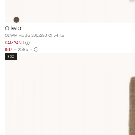
OLIWIA Matta 200x290 Offwhite Finns även i dessa färger:
OLIWIA Matta 200x290 Offwhite
Oliwia
OLIWIA Matta 200x290 Offwhite
KAMPANJ
1817 :-
2595 :-
30%