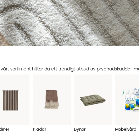
 vårt sortiment hittar du ett trendigt utbud av prydnadskuddar, m
diner
Plädar
Dynor
Möbelvård