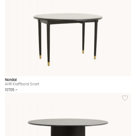
Nordal
AHR Klaffbord Svart
10705 :-
Lägg till