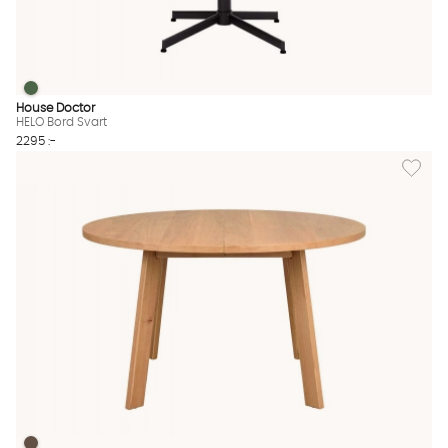
HELO Bord Svart
HELO Bord Svart Finns även i dessa färger:
House Doctor
HELO Bord Svart
2295 :-
Lägg til