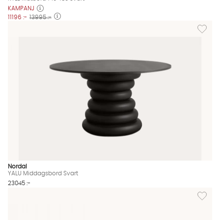
KAMPANJ
11196 :-
13995 :-
Lägg til
Nordal
YALU Middagsbord Svart
23045 :-
Lägg til