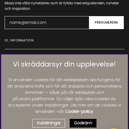
Missa inte våra nyhetsbrev som är fyllda med erbjudanden, nyheter
och inspiration
01. INFORMATION
02. BRA ATT VETA
Vi skräddarsyr din upplevelse!
Vi använder cookies för att webbplatsen ska fungera, för
Läs och lämna kundomdömen:
att analysera trafik och för att anpassa och personalisera
annonser — både på vår webbplats och
på andra plattformar. Du väljer själv vilka cookies du
accepterar under inställningar. Läs mer om de cookies vi
använder i vår
Cookie-policy
.
Hej! Behöver du hjälp?
×
Inställningar
Godkänn