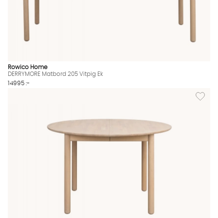
Rowico Home
DERRYMORE Matbord 205 Vitpig Ek
14995 :-
Lägg til