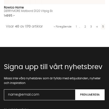
Rowico Home
DERRYMORE Matbord D120 Vitpig Ek
14995 :-
Visar
40
av
170
artiklar
«
Föregående
1
..
2
3
4
5
Signa upp till vårt nyhetsbrev
Missa inte våra nyhetsbrev som är fyllda med erbjudanden, nyheter
och inspiration