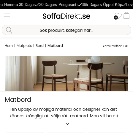
a Hemma 30 Dagar
30 Dagars Prisgaranti
365 Dagars Öppet Köp
Lever
Önske
0
Va
Hem
Matplats
Bord
Matbord
Antal träffar:
170
Sofia Direkt
AI-assistent
Matbord
I en uppsjö av möjliga material och designer kan det
kännas krångligt att välja rätt matbord. Man vill ha ett
slitstarkt bord som klarar vardagens användning
samtidigt som det ger matplatsen ett lyft. Matbordet