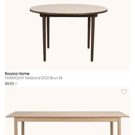
Rowico Home
FAIRMOUNT Matbord D120 Brun Ek
8995 :-
Lägg til