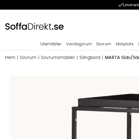
Leverans
Utemöbler
Vardagsrum
Sovrum
Matplats
Hem
Sovrum
Sovrumsmöbler
Sängbord
MARTA Sido/Sän
Produktbilder MARTA Sido/Sängbord Svart