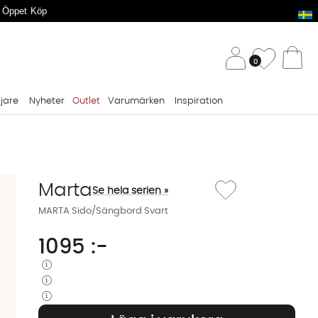
 Öppet Köp
/ 
Önskelis
0
Va
ljare
Nyheter
Outlet
Varumärken
Inspiration
Lägg till i önskelista: 
Marta
Se hela serien »
MARTA Sido/Sängbord Svart
1095
:-