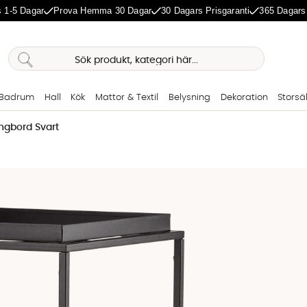
 1-5 Dagar
Prova Hemma 30 Dagar
30 Dagars Prisgaranti
365 Dagars
Badrum
Hall
Kök
Mattor & Textil
Belysning
Dekoration
Storsä
gbord Svart