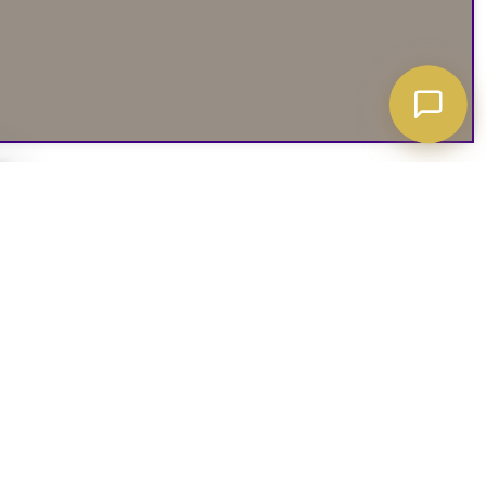
A ATT VETA
03. SOCIALA MEDIER
iates
Instagram
soffguide
Facebook
iepolicy
Pinterest
R
TikTok