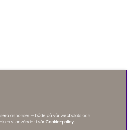
Sofia Direkt
AI-assistent
Vi använder AI för att svara på dina frågor.
Konversationen sparas i upp till 24 timmar för att
kunna hjälpa dig. Vi delar inte dina uppgifter med
tredje part. Läs mer i vår integritetspolicy.
Jag godkänner att konversationen sparas
nalisera annonser — både på vår webbplats och
Starta chatten
okies vi använder i vår
Cookie-policy
.