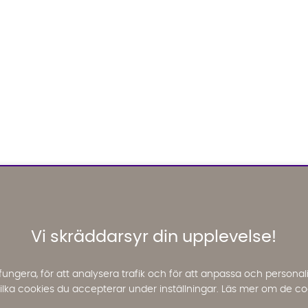
Vi skräddarsyr din upplevelse!
fungera, för att analysera trafik och för att anpassa och perso
 vilka cookies du accepterar under inställningar. Läs mer om de co