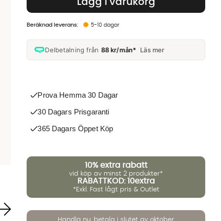
Lägg i varukorg
5-10 dagar
Delbetalning från
88 kr/mån*
Läs mer
Prova Hemma 30 Dagar
30 Dagars Prisgaranti
365 Dagars Öppet Köp
10%
extra rabatt
vid köp av minst 2 produkter*
RABATTKOD: 10extra
*Exkl. Fast lågt pris & Outlet
Handla nu, betala i slutet av oktober