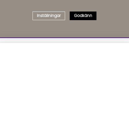
Inställningar
Godkänn
Välj delbetalning
Qliro
· Fast månadsbelopp
01. INFORMATION
02. BR
Produktpris
Om oss
Affil
Kundservice
Bädd
Representativt exempel
Leveranser
Cook
Köpvillkor
GDP
Att låna kostar pengar!
Om du inte kan betala tillbaka skulden i tid
Inredningshjälp
GPSR