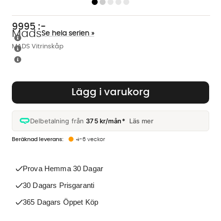
9995
:-
Mads
Se hela serien »
MADS Vitrinskåp
Lägg i varukorg
Delbetalning från
375 kr/mån*
Läs mer
4-6 veckor
Prova Hemma 30 Dagar
30 Dagars Prisgaranti
365 Dagars Öppet Köp