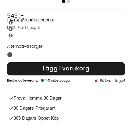
545
:-
Leon
Se hela serien »
LEON Pläd Ljusgrå
Alternativa färger
Finns även i dessa färger:
Lägg i varukorg
1-5 arbetsdagar
Få kvar i lager!
Prova Hemma 30 Dagar
30 Dagars Prisgaranti
365 Dagars Öppet Köp
Vi använder AI för att svara på dina frågor. Konversationen