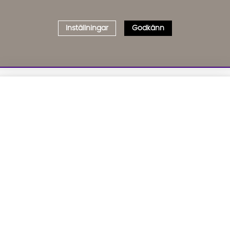
Inställningar
Godkänn
Välj delbetalning
Qliro
· Fast månadsbelopp
01. INFORMATION
02. BR
Produktpris
Om oss
Affil
Kundservice
Bädd
Representativt exempel
Leveranser
Cook
Köpvillkor
GDP
Att låna kostar pengar!
Om du inte kan betala tillbaka skulden i tid
Inredningshjälp
GPSR