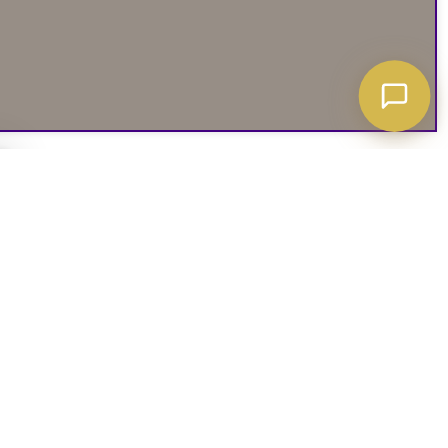
A ATT VETA
03. SOCIALA MEDIER
iates
Instagram
soffguide
Facebook
iepolicy
Pinterest
R
TikTok