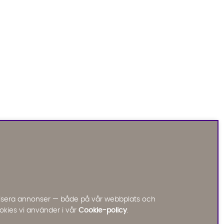
Sofia Direkt
AI-assistent
Vi använder AI för att svara på dina frågor.
Konversationen sparas i upp till 24 timmar för att
kunna hjälpa dig. Vi delar inte dina uppgifter med
tredje part. Läs mer i vår integritetspolicy.
Jag godkänner att konversationen sparas
nalisera annonser — både på vår webbplats och
Starta chatten
okies vi använder i vår
Cookie-policy
.