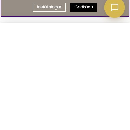
Inställningar
Godkänn
Välj delbetalning
Qliro
· Fast månadsbelopp
Signa upp till vårt nyhetsbrev
Produktpris
Missa inte våra nyhetsbrev som är fyllda med erbjudanden, nyheter
och inspiration
Representativt exempel
Att låna kostar pengar!
01. INFORMATION
Om du inte kan betala tillbaka skulden i tid
riskerar du en betalningsanmärkning. Det kan
leda till svårigheter att få hyra bostad,
teckna abonnemang och få nya lån. För stöd,
02. BRA ATT VETA
vänd dig till budget- och skuldrådgivningen i
din kommun. Kontaktuppgifter finns på