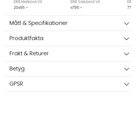
ERIE Matbord Vit
ERIE Sidobord Vit
ERIE 
20495 :-
4795 :-
7795 
Mått & Specifikationer
Produktfakta
Frakt & Returer
Betyg
GPSR