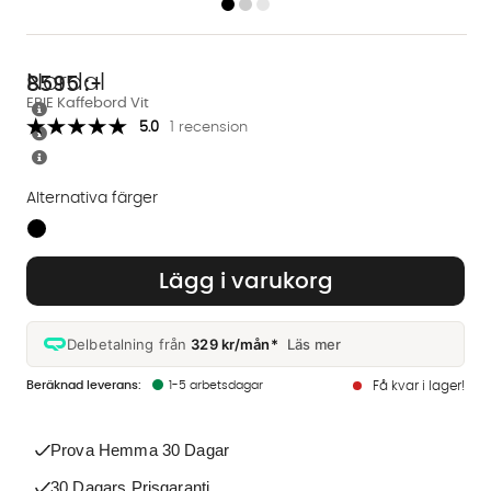
Nordal
8595
:-
ERIE Kaffebord Vit
5.0
1 recension
Alternativa färger
Finns även i dessa färger:
Lägg i varukorg
Delbetalning från
329 kr/mån*
Läs mer
1-5 arbetsdagar
Få kvar i lager!
Prova Hemma 30 Dagar
30 Dagars Prisgaranti