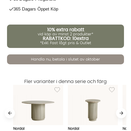
365 Dagars Öppet Köp
10%
extra rabatt
vid köp av minst 2 produkter*
RABATTKOD: 10extra
*Exkl. Fast lågt pris & Outlet
Handla nu, betala i slutet av oktober
Vi använder AI för att svara på dina frågor. Konversationen
Fler varianter i denna serie och färg
sparas i upp till 24 timmar för att kunna hjälpa dig. Vi delar
Lägg till i önskelista: ERIE Matbord Vit
Lägg till i ön
inte dina uppgifter med tredje part. Läs mer i vår
integritetspolicy.
Jag godkänner att konversationen sparas
Starta chatten
Nordal
Nordal
Nord