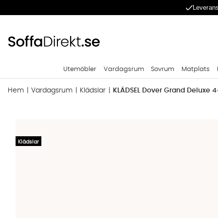
Leverans
Utemöbler
Vardagsrum
Sovrum
Matplats
Hem
Vardagsrum
Klädslar
KLÄDSEL Dover Grand Deluxe 4-s
Produktbilder KLÄDSEL Dover Grand Deluxe 4-sitssoffa Vit
Klädslar