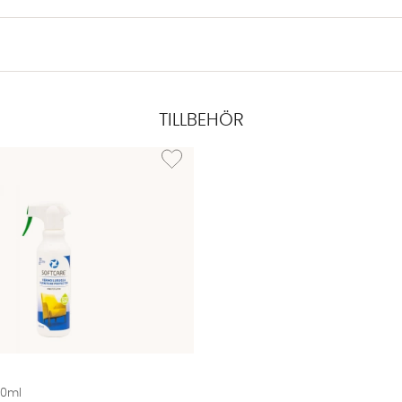
TILLBEHÖR
EXTILRENGÖRING 500ml
Lägg till i önskelista: TEXTILSKYDD 500ml
00ml