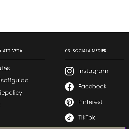
A ATT VETA
03. SOCIALA MEDIER
iates
Instagram
soffguide
Facebook
Sofia Direkt
iepolicy
AI-assistent
Pinterest
R
TikTok