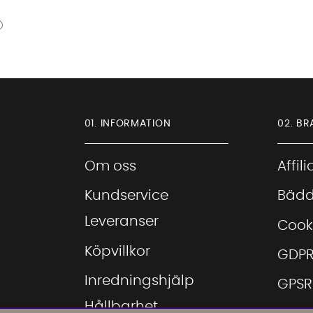
01. INFORMATION
02. BR
Om oss
Affil
Kundservice
Bädd
Leveranser
Cook
Köpvillkor
GDP
Inredningshjälp
GPSR
Hållbarhet