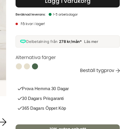
Lägg i varukorg
1-5 arbetsdagar
Få kvar i lager!
Delbetalning från
278 kr/mån*
Läs mer
Alternativa färger
Finns även i dessa färger:
Beställ tygprov
Prova Hemma 30 Dagar
30 Dagars Prisgaranti
365 Dagars Öppet Köp