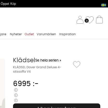
 Öppet Köp
/ 
Önskelis
0
Va
ljare
Nyheter
Outlet
Varumärken
Inspiration
Klädsel
Se hela serien »
Lägg till i önskelista: K
KLÄDSEL Dover Grand Deluxe 4-
sitssoffa Vit
6995
:-