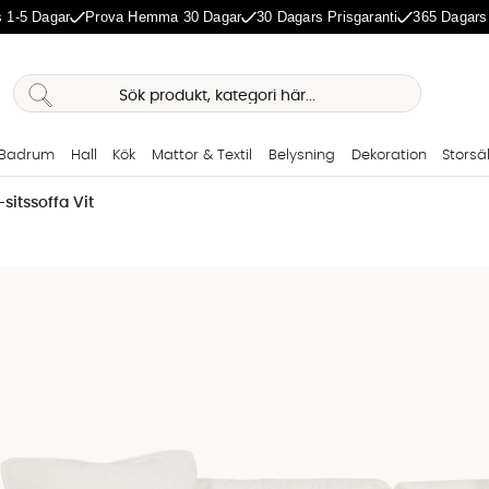
 1-5 Dagar
Prova Hemma 30 Dagar
30 Dagars Prisgaranti
365 Dagars
Badrum
Hall
Kök
Mattor & Textil
Belysning
Dekoration
Storsä
itssoffa Vit