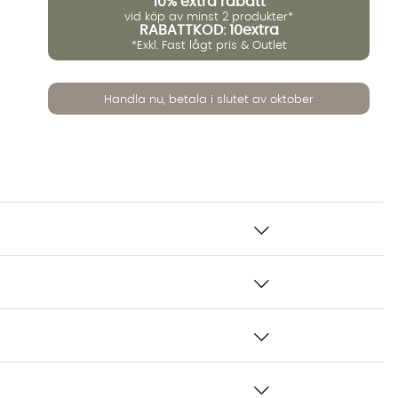
10%
extra rabatt
vid köp av minst 2 produkter*
RABATTKOD: 10extra
*Exkl. Fast lågt pris & Outlet
Handla nu, betala i slutet av oktober