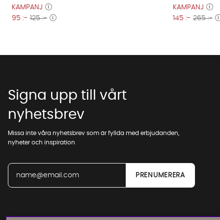
KAMPANJ
KAMPANJ
95 :-
125 :-
145 :-
265 :-
Signa upp till vårt
nyhetsbrev
Missa inte våra nyhetsbrev som är fyllda med erbjudanden,
nyheter och inspiration