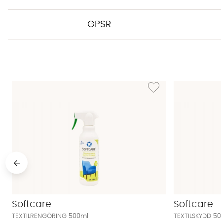
GPSR
Lägg till i önskelista: T
Softcare
Softcare
TEXTILRENGÖRING 500ml
TEXTILSKYDD 5