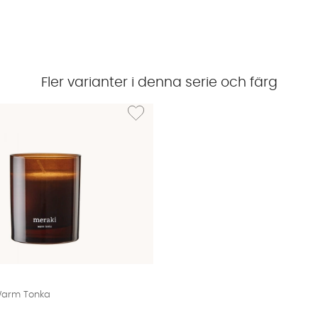
Fler varianter i denna serie och färg
Doftspridare Warm Tonka
Lägg till i önskelista: Doftljus 28h Warm Tonk
 Warm Tonka