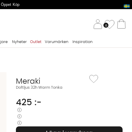
 Öppet Köp
/ 
Önskelis
0
Va
ljare
Nyheter
Outlet
Varumärken
Inspiration
Lägg till i önskelista: D
Meraki
Doftljus 32h Warm Tonka
425
:-