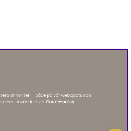
Sofia Direkt
AI-assistent
Vi använder AI för att svara på dina frågor.
Konversationen sparas i upp till 24 timmar för att
kunna hjälpa dig. Vi delar inte dina uppgifter med
tredje part. Läs mer i vår integritetspolicy.
Jag godkänner att konversationen sparas
nalisera annonser — både på vår webbplats och
Starta chatten
okies vi använder i vår
Cookie-policy
.