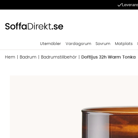
Leverans
Utemöbler
Vardagsrum
Sovrum
Matplats
Hem
Badrum
Badrumstillbehör
Doftljus 32h Warm Tonka
Produktbilder Doftljus 32h Warm Tonka