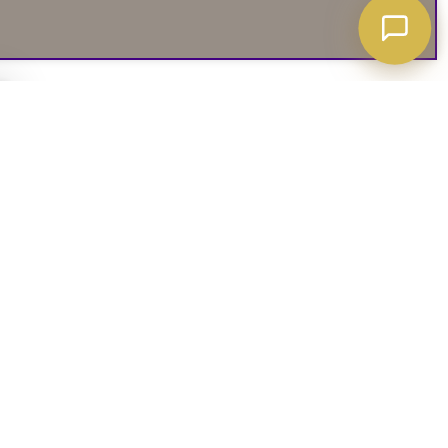
A ATT VETA
03. SOCIALA MEDIER
iates
Instagram
soffguide
Facebook
iepolicy
Pinterest
R
TikTok
 rätt soffa
Youtube