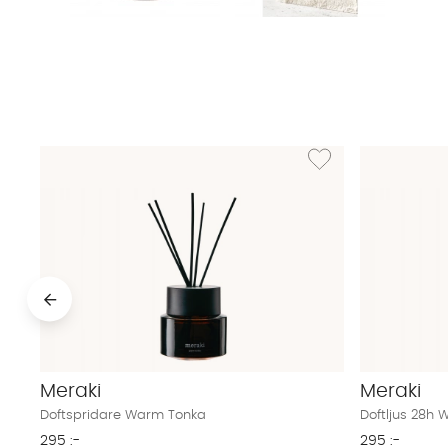
Lägg till i önskelista: 
Meraki
Meraki
Doftspridare Warm Tonka
Doftljus 28h
295 :-
295 :-