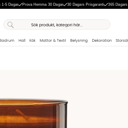
 1-5 Dagar
Prova Hemma 30 Dagar
30 Dagars Prisgaranti
365 Dagars
Badrum
Hall
Kök
Mattor & Textil
Belysning
Dekoration
Storsä