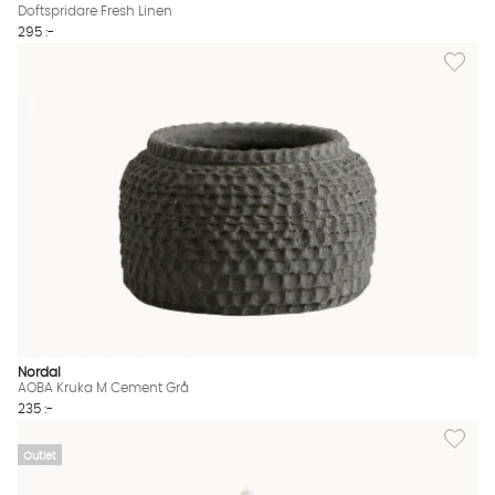
Doftspridare Fresh Linen
295 :-
Lägg til
Nordal
AOBA Kruka M Cement Grå
235 :-
Lägg til
Outlet