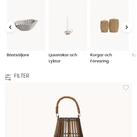
dekorationer passar också utmärkt att ge bort som
gåva till någon du tycker om.
Bästsäljare
Ljusstakar och
Korgar och
Sp
Lyktor
Förvaring
FILTER
Lägg till