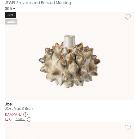
JEWEL Smyckesträd Borstad Mässing
395 :-
Lägg till
38%
Outlet
Joel
JOEL Vas S Brun
KAMPANJ
145 :-
235 :-
Lägg til