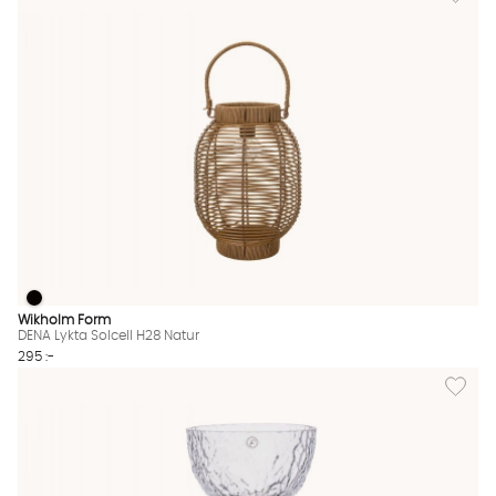
DENA Lykta Solcell H28 Natur
DENA Lykta Solcell H28 Natur Finns även i dessa färger:
Wikholm Form
DENA Lykta Solcell H28 Natur
295 :-
Lägg til