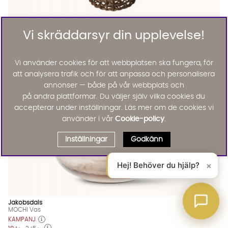
ERNST
Vi skräddarsyr din upplevelse!
Korg 4-set Mörkbrun
515 :-
Lägg til
25%
Vi använder cookies för att webbplatsen ska fungera, för
Outlet
att analysera trafik och för att anpassa och personalisera
annonser — både på vår webbplats och
på andra plattformar. Du väljer själv vilka cookies du
accepterar under inställningar. Läs mer om de cookies vi
använder i vår
Cookie-policy
.
Inställningar
Godkänn
Hej! Behöver du hjälp?
×
Jakobsdals
MOCHI Vas
KAMPANJ