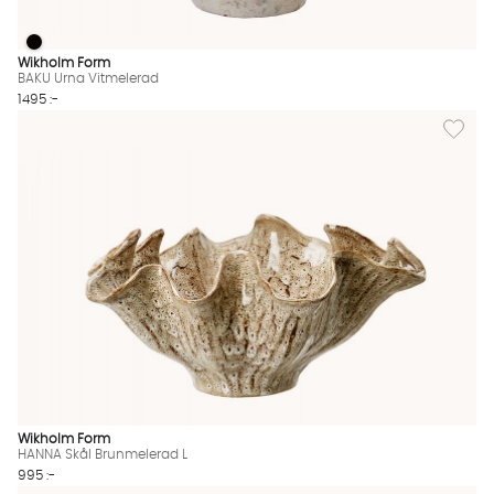
BAKU Urna Vitmelerad
BAKU Urna Vitmelerad Finns även i dessa färger:
Wikholm Form
BAKU Urna Vitmelerad
1495 :-
Lägg til
Wikholm Form
HANNA Skål Brunmelerad L
995 :-