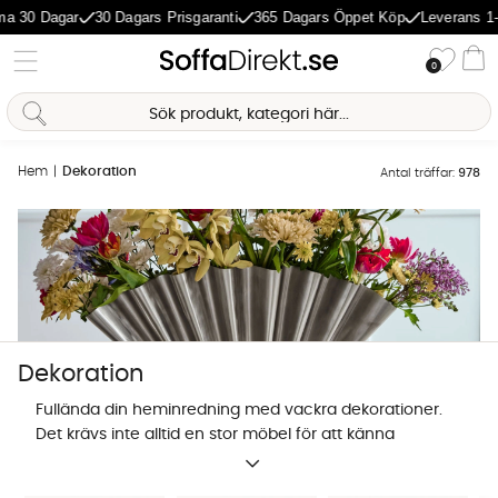
Dagar
30 Dagars Prisgaranti
365 Dagars Öppet Köp
Leverans 1-5 Dag
Önske
0
Va
Hem
Dekoration
Antal träffar:
978
Dekoration
Fullända din heminredning med vackra dekorationer.
Det krävs inte alltid en stor möbel för att känna
förändring i hemmet, även en liten detalj så som en
Sofia Direkt
fin dekoration kan göra stor skillnad. Våra
AI-assistent