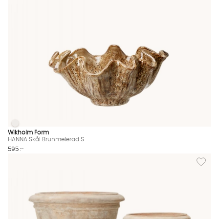
HANNA Skål Brunmelerad S
HANNA Skål Brunmelerad S Finns även i dessa färger:
Wikholm Form
HANNA Skål Brunmelerad S
595 :-
Lägg til