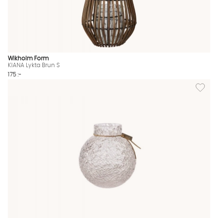
Wikholm Form
KIANA Lykta Brun S
175 :-
Lägg til