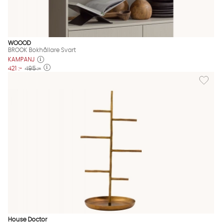
WOOOD
BROOK Bokhållare Svart
KAMPANJ
421 :-
495 :-
Lägg til
House Doctor