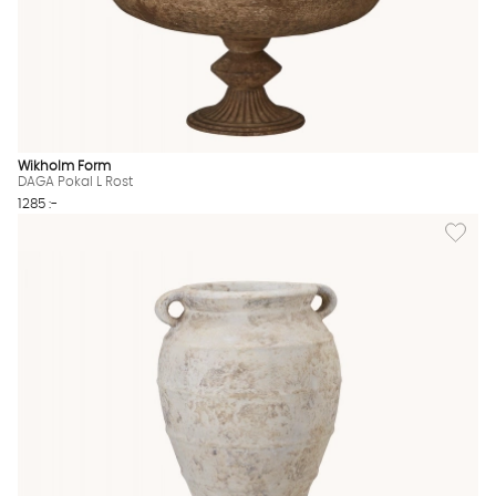
Wikholm Form
DAGA Pokal L Rost
1285 :-
Lägg til