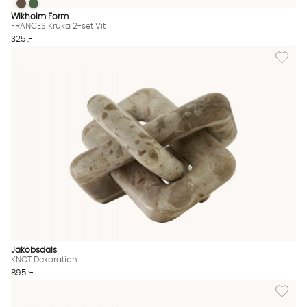
FRANCES Kruka 2-set Vit
FRANCES Kruka 2-set Vit
FRANCES Kruka 2-set Vit Finns även i dessa färger:
Wikholm Form
FRANCES Kruka 2-set Vit
325 :-
Lägg til
Jakobsdals
KNOT Dekoration
895 :-
Lägg til