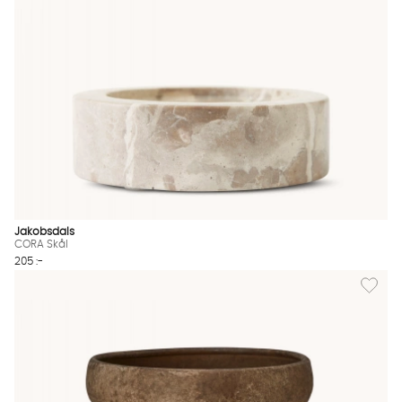
Jakobsdals
CORA Skål
205 :-
Lägg til