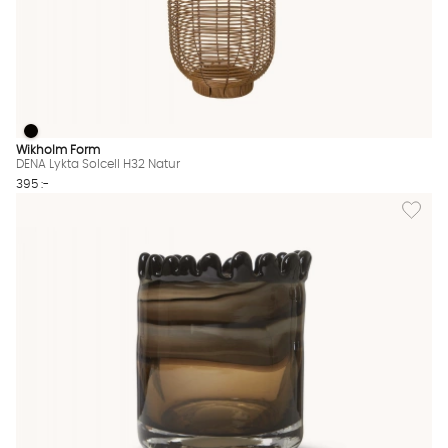
DENA Lykta Solcell H32 Natur
DENA Lykta Solcell H32 Natur Finns även i dessa färger:
Wikholm Form
DENA Lykta Solcell H32 Natur
395 :-
Lägg till