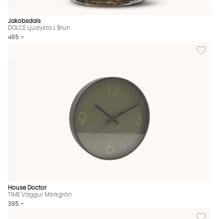
Jakobsdals
DOLCE Ljuslykta L Brun
495 :-
Lägg til
House Doctor
TIME Väggur Mörkgrön
395 :-
Lägg til