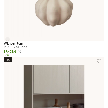
VIOLET Vas Linne L
VIOLET Vas Linne L Finns även i dessa färger:
Wikholm Form
VIOLET Vas Linne L
BRA DEAL
709 :-
Lägg til
15%