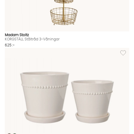
Madam Stoltz
KORGSTÄLL Ståltråd 3-Våningar
625 :-
Lägg til