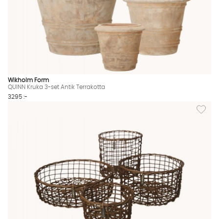
Wikholm Form
QUINN Kruka 3-set Antik Terrakotta
3295 :-
Lägg til