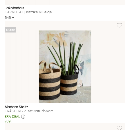
Jakobsdals
CARMELLA Ljusstake M Beige
545 :-
Lägg til
Outlet
Madam Stoltz
GRÄSKORG 2-set Natur/Svart
BRA DEAL
709 :-
Lägg til