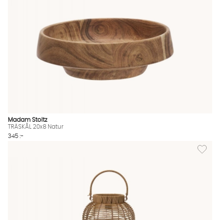
Madam Stoltz
TRÄSKÅL 20x8 Natur
345 :-
Lägg til