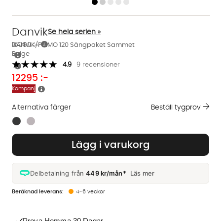
Danvik
Se hela serien »
16090 :-
DANVIK/PRIMO 120 Sängpaket Sammet
Beige
4.9
9 recensioner
12295
:-
Kampanj
Alternativa färger
Beställ tygprov
Finns även i dessa färger:
Lägg i varukorg
Delbetalning från
449 kr/mån*
Läs mer
4-6 veckor
Prova Hemma 30 Dagar