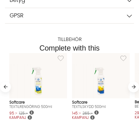
Betyg
GPSR
TILLBEHÖR
Complete with this
Lägg till i önskelista: TEXTILRENGÖRING 500m
Lägg till i
Be
Softcare
Softcare
BE
TEXTILRENGÖRING 500ml
TEXTILSKYDD 500ml
29
95 :-
125 :-
145 :-
265 :-
K
KAMPANJ
KAMPANJ