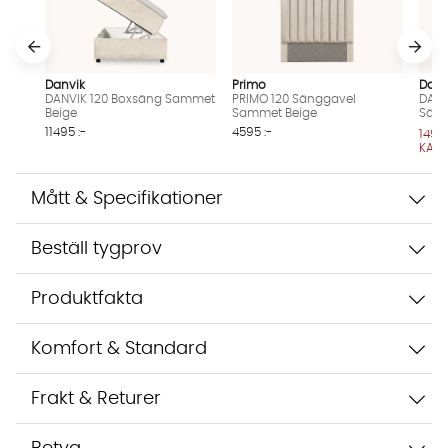
Vi använder AI för att svara på dina frågor. Konversationen
sparas i upp till 24 timmar för att kunna hjälpa dig. Vi delar
inte dina uppgifter med tredje part. Läs mer i vår
Danvik
Primo
Danv
integritetspolicy.
DANVIK 120 Boxsäng Sammet
PRIMO 120 Sänggavel
DANV
Beige
Sammet Beige
Säng
Jag godkänner att konversationen sparas
11495 :-
4595 :-
14995
Starta chatten
KAM
Mått & Specifikationer
Beställ tygprov
Produktfakta
Komfort & Standard
Frakt & Returer