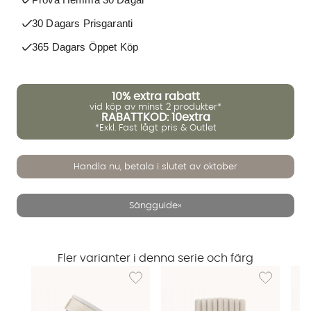
30 Dagars Prisgaranti
365 Dagars Öppet Köp
10%
extra rabatt
vid köp av minst 2 produkter*
RABATTKOD: 10extra
*Exkl. Fast lågt pris & Outlet
Handla nu, betala i slutet av oktober
Sängguide»
Fler varianter i denna serie och färg
Lägg till i önskelista: DANVIK 120 Boxsäng 
Lägg till i 