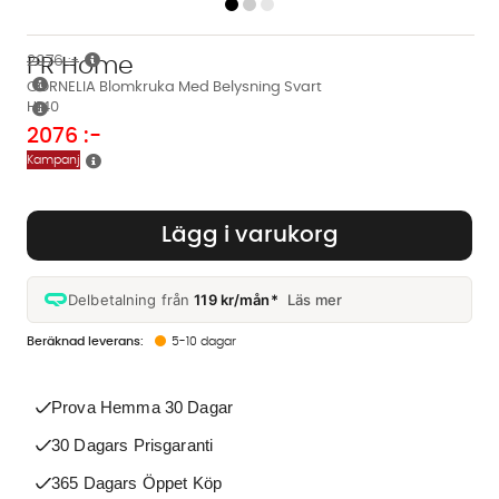
PR Home
2076 :-
CORNELIA Blomkruka Med Belysning Svart
H140
2076
:-
Kampanj
Lägg i varukorg
Delbetalning från
119 kr/mån*
Läs mer
5-10 dagar
Prova Hemma 30 Dagar
30 Dagars Prisgaranti
365 Dagars Öppet Köp