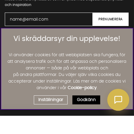
och inspiration
Vi skräddarsyr din upplevelse!
01. INFORMATION
Vi använder cookies för att webbplatsen ska fungera, för
02. BRA ATT VETA
att analysera trafik och för att anpassa och personalisera
annonser — både på vår webbplats och
på andra plattformar. Du väljer själv vilka cookies du
Läs och lämna kundomdömen:
accepterar under inställningar. Läs mer om de cookies vi
använder i vår
Cookie-policy
.
Inställningar
Godkänn
Välj delbetalning
Qliro
· Fast månadsbelopp