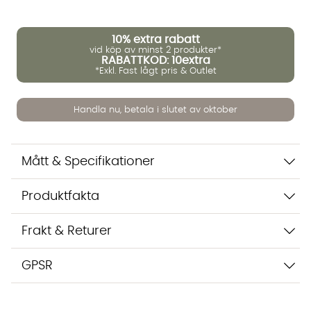
10%
extra rabatt
vid köp av minst 2 produkter*
RABATTKOD: 10extra
*Exkl. Fast lågt pris & Outlet
Handla nu, betala i slutet av oktober
Vi använder AI för att svara på dina frågor. Konversationen
sparas i upp till 24 timmar för att kunna hjälpa dig. Vi delar
Mått & Specifikationer
inte dina uppgifter med tredje part. Läs mer i vår
integritetspolicy.
Jag godkänner att konversationen sparas
Produktfakta
Starta chatten
Frakt & Returer
GPSR