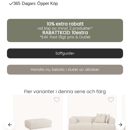
365 Dagars Öppet Köp
10%
extra rabatt
vid köp av minst 2 produkter*
RABATTKOD: 10extra
*Exkl. Fast lågt pris & Outlet
Soffguide»
Handla nu, betala i slutet av oktober
Fler varianter i denna serie och färg
Lägg till i önskelista: COCO Fotpall Bouclé 
Lägg till i ö