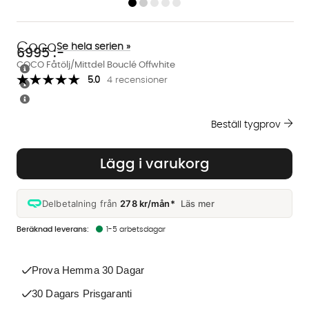
Coco
Se hela serien »
6995
:-
COCO Fåtölj/Mittdel Bouclé Offwhite
5.0
4 recensioner
Beställ tygprov
Lägg i varukorg
Delbetalning från
278 kr/mån*
Läs mer
1-5 arbetsdagar
Prova Hemma 30 Dagar
30 Dagars Prisgaranti