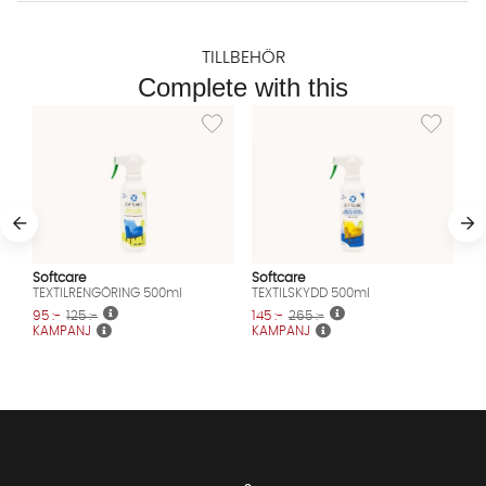
TILLBEHÖR
Complete with this
Lägg till i önskelista: TEXTILRENGÖRING 500m
Lägg till i
Softcare
Softcare
TEXTILRENGÖRING 500ml
TEXTILSKYDD 500ml
95 :-
125 :-
145 :-
265 :-
KAMPANJ
KAMPANJ