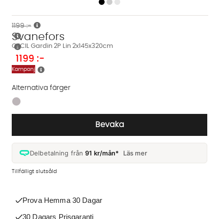
1199 :-
Svanefors
CECIL Gardin 2P Lin 2x145x320cm
1199
:-
Kampanj
Alternativa färger
Finns även i dessa färger:
Bevaka
Delbetalning från
91 kr/mån*
Läs mer
Tillfälligt slutsåld
Prova Hemma 30 Dagar
30 Dagars Prisgaranti