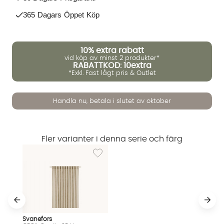
365 Dagars Öppet Köp
10%
extra rabatt
vid köp av minst 2 produkter*
RABATTKOD: 10extra
*Exkl. Fast lågt pris & Outlet
Handla nu, betala i slutet av oktober
Fler varianter i denna serie och färg
Lägg till i önskelista: CECIL Gardin 2P Lin 2
Vi använder AI för att svara på dina frågor. Konversationen
Svanefors
sparas i upp till 24 timmar för att kunna hjälpa dig. Vi delar