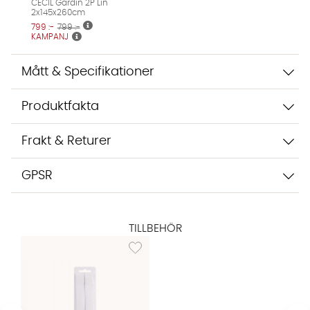
CECIL Gardin 2P Lin
inte dina uppgifter med tredje part. Läs mer i vår
2x145x260cm
integritetspolicy.
799 :-
799 :-
Jag godkänner att konversationen sparas
KAMPANJ
Starta chatten
Mått & Specifikationer
Produktfakta
Frakt & Returer
GPSR
TILLBEHÖR
Lägg till i önskelista: SNABBFÅLLNINGSBAND