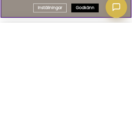
Inställningar
Godkänn
Välj delbetalning
Qliro
· Fast månadsbelopp
Signa upp till vårt nyhetsbrev
Produktpris
Missa inte våra nyhetsbrev som är fyllda med erbjudanden, nyheter
och inspiration
Representativt exempel
Att låna kostar pengar!
01. INFORMATION
Om du inte kan betala tillbaka skulden i tid
riskerar du en betalningsanmärkning. Det kan
leda till svårigheter att få hyra bostad,
teckna abonnemang och få nya lån. För stöd,
02. BRA ATT VETA
vänd dig till budget- och skuldrådgivningen i
din kommun. Kontaktuppgifter finns på