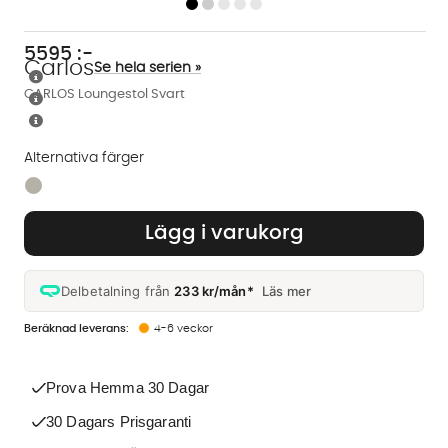
5595
:-
Carlos
Se hela serien »
CARLOS Loungestol Svart
Alternativa färger
Finns även i dessa färger:
Lägg i varukorg
Delbetalning från
233 kr/mån*
Läs mer
4-6 veckor
Prova Hemma 30 Dagar
30 Dagars Prisgaranti