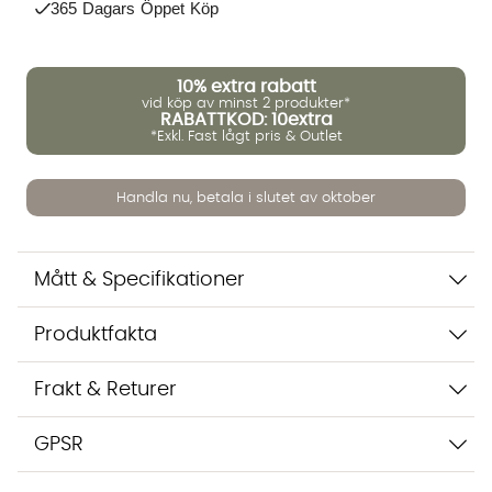
365 Dagars Öppet Köp
Vi använder AI för att svara på dina frågor. Konversationen
sparas i upp till 24 timmar för att kunna hjälpa dig. Vi delar
10%
extra rabatt
inte dina uppgifter med tredje part. Läs mer i vår
vid köp av minst 2 produkter*
integritetspolicy.
RABATTKOD: 10extra
Jag godkänner att konversationen sparas
*Exkl. Fast lågt pris & Outlet
Starta chatten
Handla nu, betala i slutet av oktober
Mått & Specifikationer
Produktfakta
Frakt & Returer
GPSR