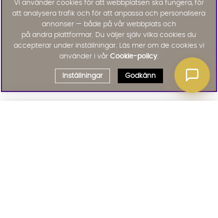
Vi använder cookies för att webbplatsen ska fungera, för
att analysera trafik och för att anpassa och personalisera
annonser — både på vår webbplats och
på andra plattformar. Du väljer själv vilka cookies du
accepterar under inställningar. Läs mer om de cookies vi
använder i vår
Cookie-policy
.
Inställningar
Godkänn
Välj delbetalning
Qliro
· Fast månadsbelopp
Signa upp till vårt nyhetsbrev
Produktpris
Missa inte våra nyhetsbrev som är fyllda med erbjudanden, nyheter
och inspiration
Representativt exempel
Att låna kostar pengar!