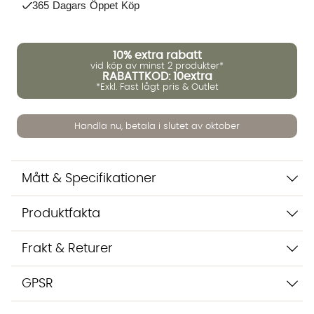
365 Dagars Öppet Köp
10%
extra rabatt
vid köp av minst 2 produkter*
Vi använder AI för att svara på dina frågor. Konversationen
RABATTKOD: 10extra
*Exkl. Fast lågt pris & Outlet
sparas i upp till 24 timmar för att kunna hjälpa dig. Vi delar
inte dina uppgifter med tredje part. Läs mer i vår
integritetspolicy.
Handla nu, betala i slutet av oktober
Jag godkänner att konversationen sparas
Starta chatten
Mått & Specifikationer
Produktfakta
Frakt & Returer
GPSR