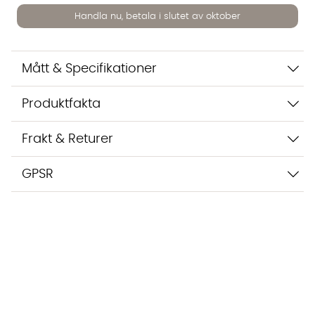
Handla nu, betala i slutet av oktober
Vi använder AI för att svara på dina frågor. Konversationen
sparas i upp till 24 timmar för att kunna hjälpa dig. Vi delar
inte dina uppgifter med tredje part. Läs mer i vår
integritetspolicy.
Mått & Specifikationer
Jag godkänner att konversationen sparas
Starta chatten
Produktfakta
Frakt & Returer
GPSR