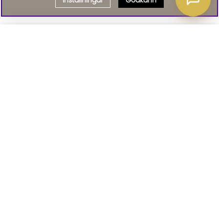
Inställningar
Godkänn
Välj delbetalning
Qliro
· Fast månadsbelopp
Signa upp till vårt nyhetsbrev
Produktpris
Missa inte våra nyhetsbrev som är fyllda med erbjudanden, nyheter
och inspiration
Representativt exempel
Att låna kostar pengar!
01. INFORMATION
Om du inte kan betala tillbaka skulden i tid
riskerar du en betalningsanmärkning. Det kan
leda till svårigheter att få hyra bostad,
teckna abonnemang och få nya lån. För stöd,
02. BRA ATT VETA
vänd dig till budget- och skuldrådgivningen i
din kommun. Kontaktuppgifter finns på
konsumentverket.se
.