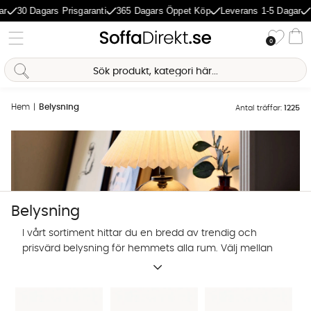
0 Dagars Prisgaranti
365 Dagars Öppet Köp
Leverans 1-5 Dagar
Prov
Önske
0
Va
Hem
Belysning
Antal träffar:
1225
Belysning
I vårt sortiment hittar du en bredd av trendig och
prisvärd belysning för hemmets alla rum. Välj mellan
designbelysning från utvalda varumärken, eller
egenproducerade lampor i trendig design. Shoppa
lampor och belysning online hos SoffaDirekt.
Sofia Direkt
AI-assistent