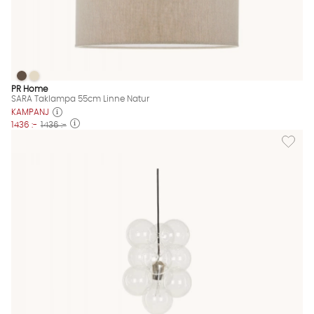
SARA Taklampa 55cm Linne Natur
SARA Taklampa 55cm Linne Natur
SARA Taklampa 55cm Linne Natur Finns även i dessa färger:
PR Home
SARA Taklampa 55cm Linne Natur
KAMPANJ
1436 :-
1436 :-
Lägg til