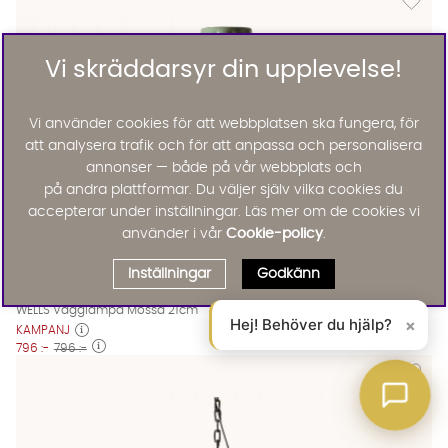
Vi skräddarsyr din upplevelse!
Vi använder cookies för att webbplatsen ska fungera, för
att analysera trafik och för att anpassa och personalisera
annonser — både på vår webbplats och
på andra plattformar. Du väljer själv vilka cookies du
accepterar under inställningar. Läs mer om de cookies vi
använder i vår
Cookie-policy
.
Inställningar
Godkänn
WELLS Vägglampa Mossa 21cm
WELLS Vägglampa Mossa 21cm
WELLS Vägglampa Mossa 21cm Finns även i dessa färger:
PR Home
WELLS Vägglampa Mossa 21cm
Hej! Behöver du hjälp?
×
KAMPANJ
796 :-
796 :-
Lägg til