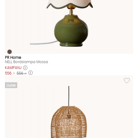
NELL Bordslampa Mossa
NELL Bordslampa Mossa Finns även i dessa färger:
PR Home
NELL Bordslampa Mossa
KAMPANJ
556 :-
556 :-
Lägg til
Outlet