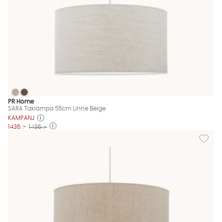
SARA Taklampa 55cm Linne Beige
SARA Taklampa 55cm Linne Beige
SARA Taklampa 55cm Linne Beige Finns även i dessa färger:
PR Home
SARA Taklampa 55cm Linne Beige
KAMPANJ
1436 :-
1436 :-
Lägg til