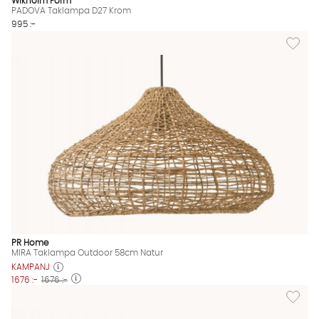
Wikholm Form
PADOVA Taklampa D27 Krom
995 :-
Lägg til
PR Home
MIRA Taklampa Outdoor 58cm Natur
KAMPANJ
1676 :-
1676 :-
Lägg til