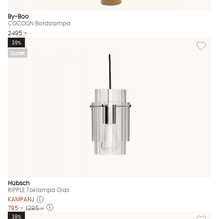
By-Boo
COCOON Bordslampa
2495 :-
Lägg til
39%
Outlet
Hübsch
RIPPLE Taklampa Glas
KAMPANJ
795 :-
1295 :-
Lägg til
38%