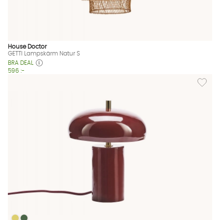
House Doctor
GETTI Lampskärm Natur S
BRA DEAL
596 :-
Lägg til