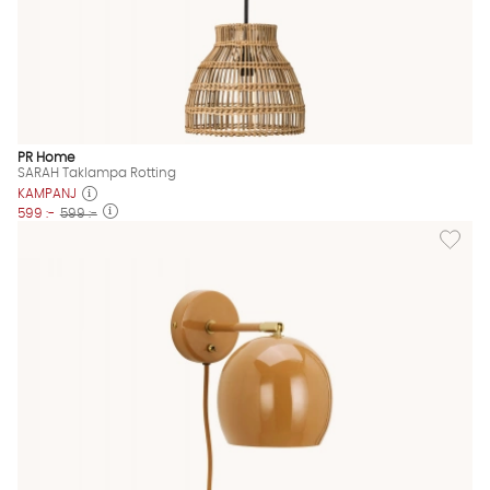
PR Home
SARAH Taklampa Rotting
KAMPANJ
599 :-
599 :-
Lägg til