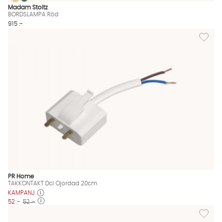
BORDSLAMPA Röd
BORDSLAMPA Röd
BORDSLAMPA Röd Finns även i dessa färger:
Madam Stoltz
BORDSLAMPA Röd
915 :-
Lägg til
PR Home
TAKKONTAKT Dcl Ojordad 20cm
KAMPANJ
52 :-
52 :-
Lägg til