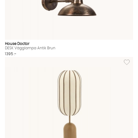
House Doctor
DESK Vägglampa Antik Brun
1395 :-
Lägg til