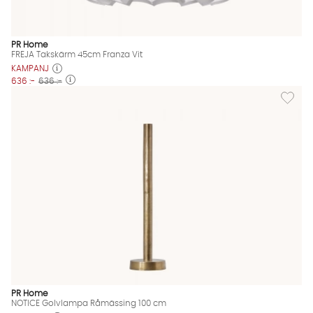
PR Home
FREJA Takskärm 45cm Franza Vit
KAMPANJ
636 :-
636 :-
Lägg til
PR Home
NOTICE Golvlampa Råmässing 100 cm