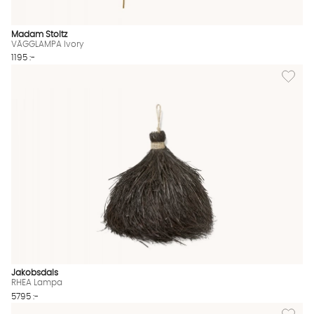
Madam Stoltz
VÄGGLAMPA Ivory
1195 :-
Lägg til
Jakobsdals
RHEA Lampa
5795 :-
Lägg til