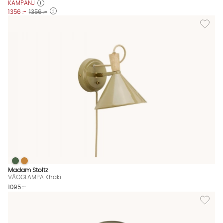
KAMPANJ
1356 :-
1356 :-
Lägg til
VÄGGLAMPA Khaki
VÄGGLAMPA Khaki
VÄGGLAMPA Khaki Finns även i dessa färger:
Madam Stoltz
VÄGGLAMPA Khaki
1095 :-
Lägg til