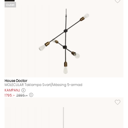
Outlet
House Doctor
MOLECULAR Taklampa Svart/Mässing 5-armad
KAMPANJ
1795 :-
2895 :-
Lägg til