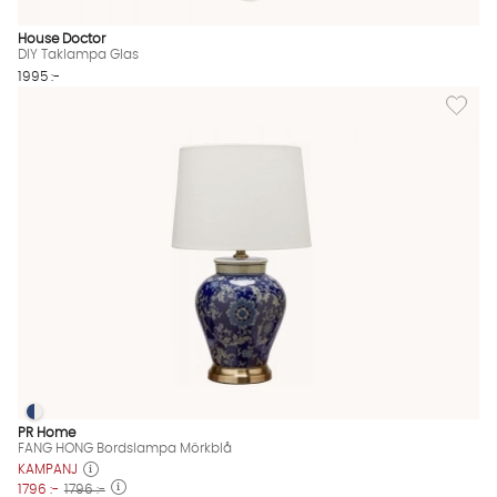
House Doctor
DIY Taklampa Glas
1995 :-
Lägg til
FANG HONG Bordslampa Mörkblå
FANG HONG Bordslampa Mörkblå Finns även i dessa färger:
PR Home
FANG HONG Bordslampa Mörkblå
KAMPANJ
1796 :-
1796 :-