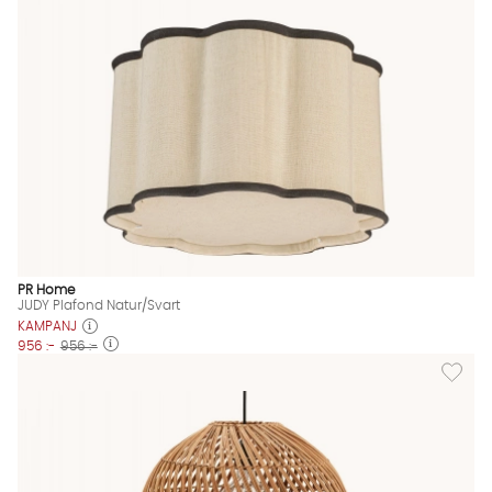
PR Home
JUDY Plafond Natur/Svart
KAMPANJ
956 :-
956 :-
Lägg til