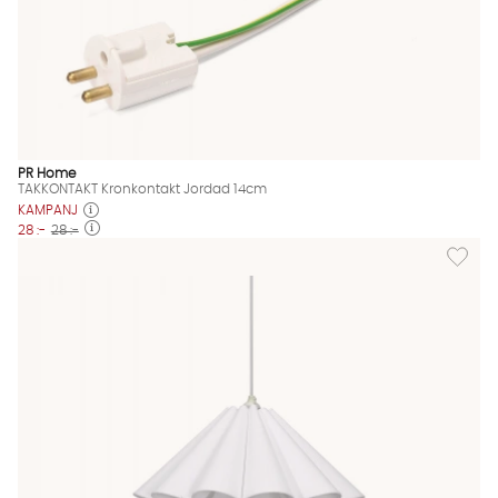
PR Home
TAKKONTAKT Kronkontakt Jordad 14cm
KAMPANJ
28 :-
28 :-
Lägg til