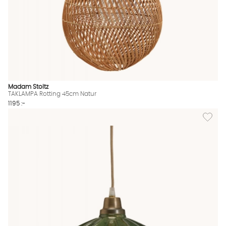
Madam Stoltz
TAKLAMPA Rotting 45cm Natur
1195 :-
Lägg til