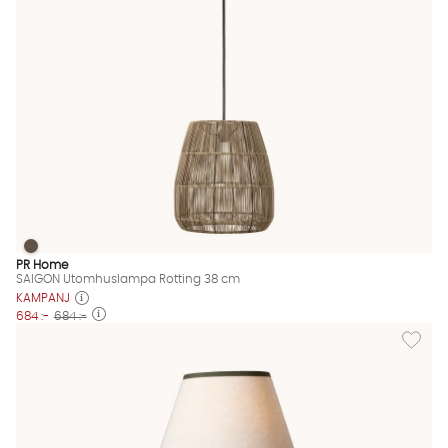
SAIGON Utomhuslampa Rotting 38 cm
SAIGON Utomhuslampa Rotting 38 cm Finns även i dessa färg
PR Home
SAIGON Utomhuslampa Rotting 38 cm
KAMPANJ
684 :-
684 :-
Lägg til