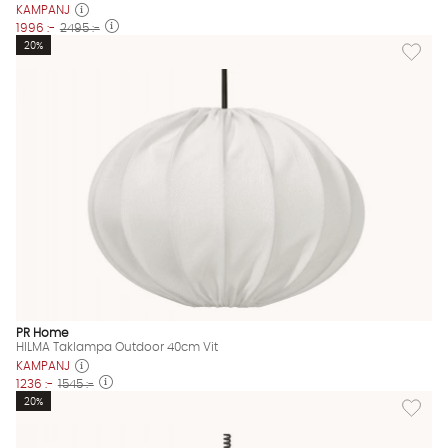
KAMPANJ
1996 :-
2495 :-
Lägg til
20%
PR Home
HILMA Taklampa Outdoor 40cm Vit
KAMPANJ
1236 :-
1545 :-
Lägg til
20%