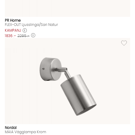
PR Home
FLEX-OUT Ljusslinga/Sari Natur
KAMPANJ
1836 :-
2295 :-
Lägg til
Nordal
MAIA Vägglampa Krom