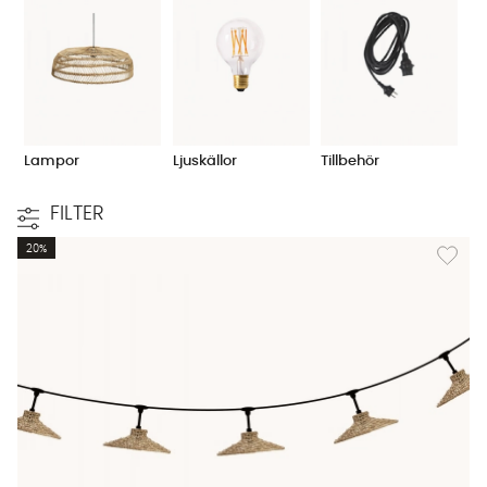
Lampor
Ljuskällor
Tillbehör
FILTER
Lägg til
20%