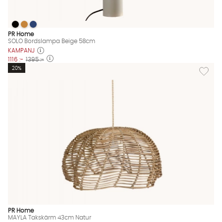
SOLO Bordslampa Beige 58cm
SOLO Bordslampa Beige 58cm
SOLO Bordslampa Beige 58cm
SOLO Bordslampa Beige 58cm Finns även i dessa färger:
PR Home
SOLO Bordslampa Beige 58cm
KAMPANJ
1116 :-
1395 :-
Lägg til
20%
PR Home
MAYLA Takskärm 43cm Natur