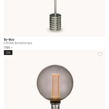
By-Boo
CROME Bordslampa
1795 :-
Lägg til
20%