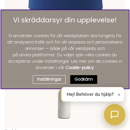
Vi skräddarsyr din upplevelse!
SOFIA Lampskärm 35cm Marinblå
SOFIA Lampskärm 35cm Marinblå
SOFIA Lampskärm 35cm Marinblå
SOFIA Lampskärm 35cm Marinblå Finns även i dessa färger:
PR Home
SOFIA Lampskärm 35cm Marinblå
Vi använder cookies för att webbplatsen ska fungera, för
KAMPANJ
att analysera trafik och för att anpassa och personalisera
636 :-
795 :-
Lägg til
annonser — både på vår webbplats och
på andra plattformar. Du väljer själv vilka cookies du
accepterar under inställningar. Läs mer om de cookies vi
använder i vår
Cookie-policy
.
Inställningar
Godkänn
Hej! Behöver du hjälp?
×