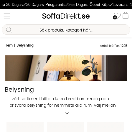
 Dagar
30 Dagars Prisgaranti
365 Dagars Öppet Köp
Leverans 1-5 Da
Önske
0
Va
Hem
Belysning
Antal träffar:
1225
Belysning
I vårt sortiment hittar du en bredd av trendig och
prisvärd belysning för hemmets alla rum. Välj mellan
designbelysning från utvalda varumärken, eller
egenproducerade lampor i trendig design. Shoppa
lampor och belysning online hos SoffaDirekt.
Sofia Direkt
AI-assistent