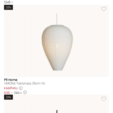
1245 :-
Lägg til
20%
PR Home
VERONA Taklampa 35cm Vit
KAMPANJ
636 :-
795 :-
Lägg til
20%