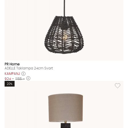
PR Home
ADELLE Taklampa 24cm Svart
KAMPANJ
924 :-
1155 :-
Lägg til
20%