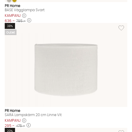
BASE Vägglampa Svart
BASE Vägglampa Svart
BASE Vägglampa Svart Finns även i dessa färger:
PR Home
BASE Vägglampa Svart
KAMPANJ
636 :-
795 :-
Lägg til
38%
Outlet
PR Home
SARA Lampskärm 20 cm Linne Vit
KAMPANJ
295 :-
475 :-
Lägg til
20%