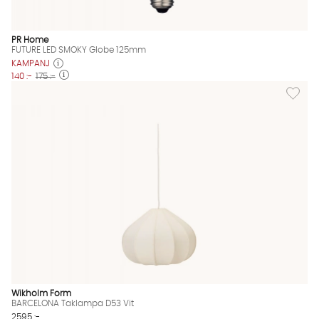
PR Home
FUTURE LED SMOKY Globe 125mm
KAMPANJ
140 :-
175 :-
Lägg til
Wikholm Form
BARCELONA Taklampa D53 Vit
2595 :-