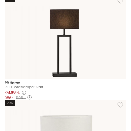
PR Home
ROD Bordslampa Svart
KAMPANJ
956 :-
1195 :-
Lägg til
20%