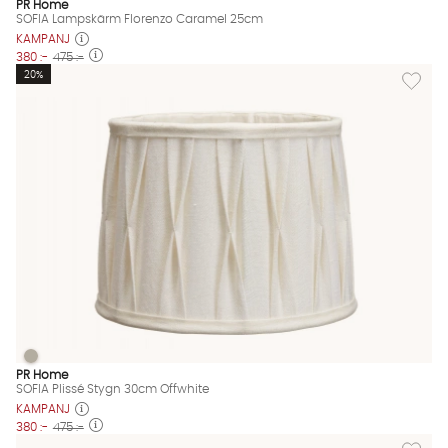
PR Home
SOFIA Lampskärm Florenzo Caramel 25cm
KAMPANJ
380 :-
475 :-
Lägg til
20%
SOFIA Plissé Stygn 30cm Offwhite
SOFIA Plissé Stygn 30cm Offwhite Finns även i dessa färger:
PR Home
SOFIA Plissé Stygn 30cm Offwhite
KAMPANJ
380 :-
475 :-
Lägg til