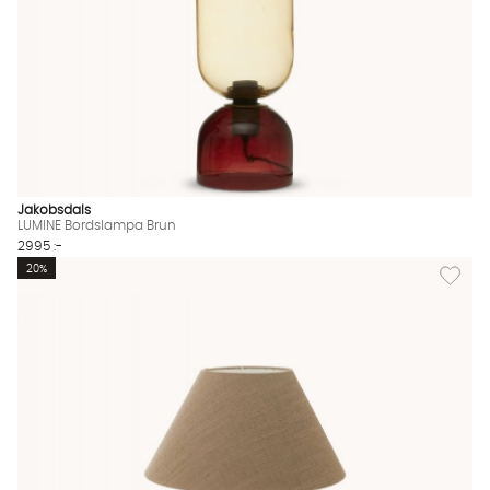
Jakobsdals
LUMINE Bordslampa Brun
2995 :-
Lägg til
20%