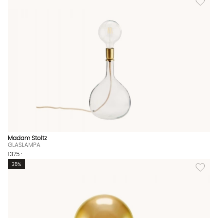
Madam Stoltz
GLASLAMPA
1375 :-
Lägg til
35%