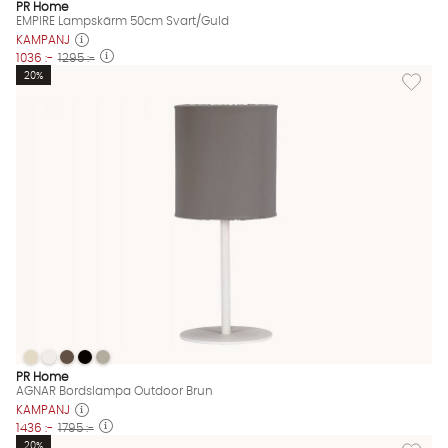
PR Home
EMPIRE Lampskärm 50cm Svart/Guld
KAMPANJ
1036 :-
1295 :-
Lägg til
20%
AGNAR Bordslampa Outdoor Brun
AGNAR Bordslampa Outdoor Brun
AGNAR Bordslampa Outdoor Brun
AGNAR Bordslampa Outdoor Brun
AGNAR Bordslampa Outdoor Brun
AGNAR Bordslampa Outdoor Brun Finns även i dessa färger:
PR Home
AGNAR Bordslampa Outdoor Brun
KAMPANJ
1436 :-
1795 :-
Lägg til
20%