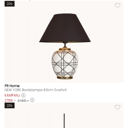
Lägg til
20%
PR Home
NEW YORK Bordslampa 60cm Svartvit
KAMPANJ
2796 :-
3495 :-
Lägg til
20%