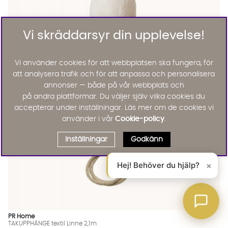
Vi skräddarsyr din upplevelse!
Jakobsdals
LIORA L Lampa
3995 :-
Vi använder cookies för att webbplatsen ska fungera, för
Lägg til
20%
att analysera trafik och för att anpassa och personalisera
annonser — både på vår webbplats och
på andra plattformar. Du väljer själv vilka cookies du
accepterar under inställningar. Läs mer om de cookies vi
använder i vår
Cookie-policy
.
Inställningar
Godkänn
Hej! Behöver du hjälp?
×
PR Home
TAKUPPHÄNGE textil Linne 2,1m