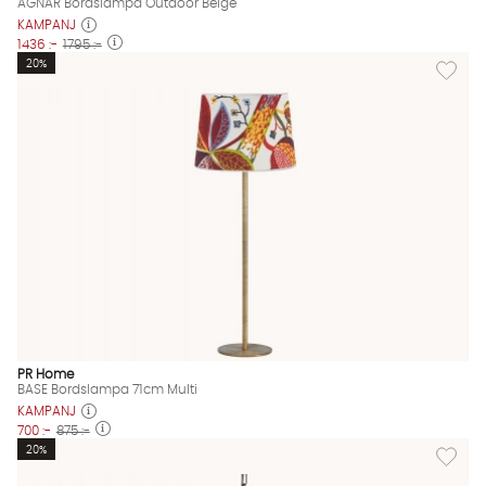
AGNAR Bordslampa Outdoor Beige
KAMPANJ
1436 :-
1795 :-
Lägg til
20%
PR Home
BASE Bordslampa 71cm Multi
KAMPANJ
700 :-
875 :-
Lägg til
20%