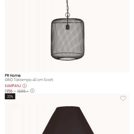
PR Home
GRID Taklampa 40 cm Svart
KAMPANJ
1356 :-
1695 :-
Lägg til
20%