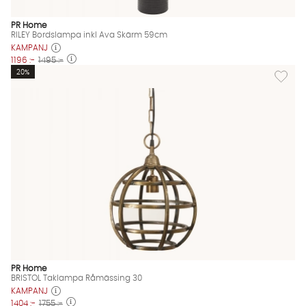
PR Home
RILEY Bordslampa inkl Ava Skärm 59cm
KAMPANJ
1196 :-
1495 :-
Lägg til
20%
PR Home
BRISTOL Taklampa Råmässing 30
KAMPANJ
1404 :-
1755 :-