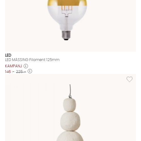
LED
LED MÄSSING Filament 125mm
KAMPANJ
146 :-
225 :-
Lägg til