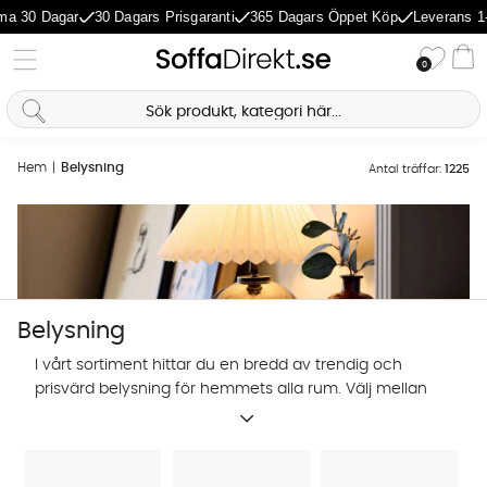
 Dagar
30 Dagars Prisgaranti
365 Dagars Öppet Köp
Leverans 1-5 Dag
Önske
0
Va
Hem
Belysning
Antal träffar:
1225
Belysning
I vårt sortiment hittar du en bredd av trendig och
prisvärd belysning för hemmets alla rum. Välj mellan
designbelysning från utvalda varumärken, eller
egenproducerade lampor i trendig design. Shoppa
lampor och belysning online hos SoffaDirekt.
Sofia Direkt
AI-assistent