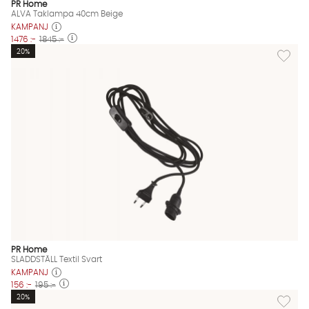
PR Home
ALVA Taklampa 40cm Beige
KAMPANJ
1476 :-
1845 :-
Lägg till
20%
PR Home
SLADDSTÄLL Textil Svart
KAMPANJ
156 :-
195 :-
Lägg til
20%