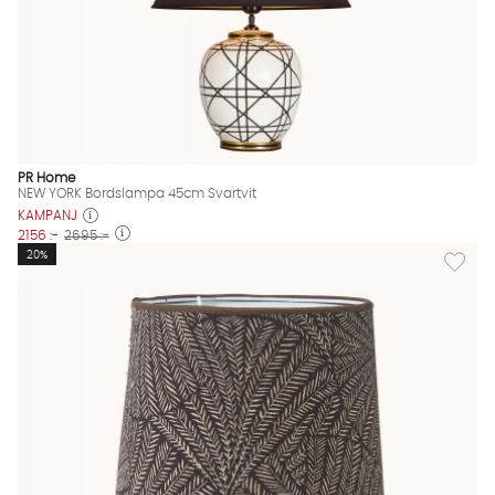
PR Home
NEW YORK Bordslampa 45cm Svartvit
KAMPANJ
2156 :-
2695 :-
Lägg til
20%