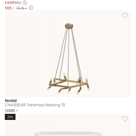
KAMPANJ
595 :-
1045 :-
Lägg til
Nordal
CHANDELIER Taklampa Mässing 75
13985 :-
Lägg til
20%