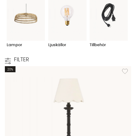
Lampor
Ljuskällor
Tillbehör
FILTER
Lägg til
20%