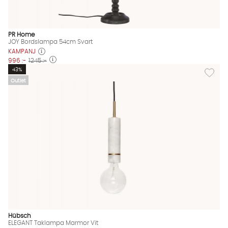
PR Home
JOY Bordslampa 54cm Svart
KAMPANJ
996 :-
1245 :-
Lägg til
43%
Outlet
Hübsch
ELEGANT Taklampa Marmor Vit