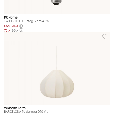
PR Home
TWILIGHT LED 3-steg 6 cm 4,5W
KAMPANJ
76 :-
95 :-
Lägg til
Wikholm Form
BARCELONA Taklampa D70 Vit