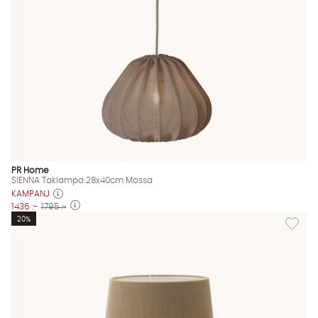
PR Home
SIENNA Taklampa 28x40cm Mossa
KAMPANJ
1436 :-
1795 :-
Lägg til
20%