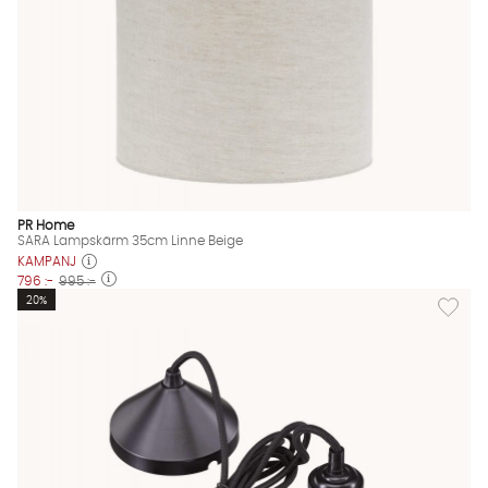
PR Home
SARA Lampskärm 35cm Linne Beige
KAMPANJ
796 :-
995 :-
Lägg til
20%