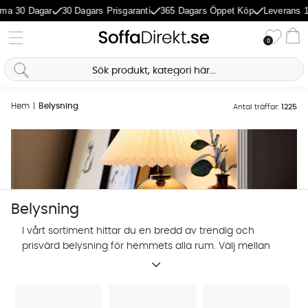
 Dagar
30 Dagars Prisgaranti
365 Dagars Öppet Köp
Leverans 1-5 Da
Önske
0
Va
Hem
Belysning
Antal träffar:
1225
Belysning
I vårt sortiment hittar du en bredd av trendig och
prisvärd belysning för hemmets alla rum. Välj mellan
designbelysning från utvalda varumärken, eller
egenproducerade lampor i trendig design. Shoppa
lampor och belysning online hos SoffaDirekt.
Sofia Direkt
AI-assistent