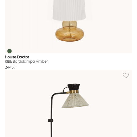
RIBE Bordslampa Amber
RIBE Bordslampa Amber Finns även i dessa färger:
House Doctor
RIBE Bordslampa Amber
2445 :-
Lägg til