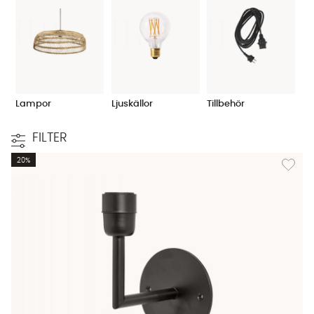
Lampor
Ljuskällor
Tillbehör
FILTER
Lägg til
20%