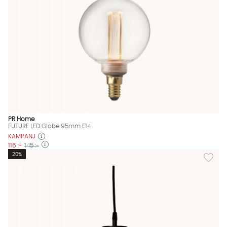
PR Home
FUTURE LED Globe 95mm E14
KAMPANJ
116 :-
145 :-
Lägg til
20%