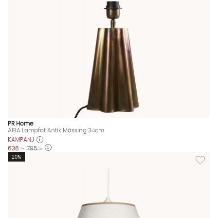
PR Home
AIRA Lampfot Antik Mässing 34cm
KAMPANJ
636 :-
795 :-
Lägg til
20%