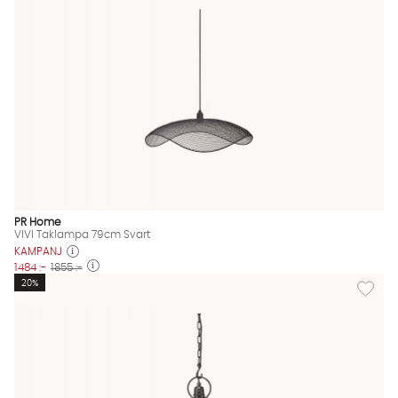
PR Home
VIVI Taklampa 79cm Svart
KAMPANJ
1484 :-
1855 :-
Lägg til
20%