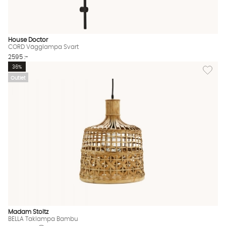
House Doctor
CORD Vägglampa Svart
2595 :-
Lägg til
36%
Outlet
Madam Stoltz
BELLA Taklampa Bambu