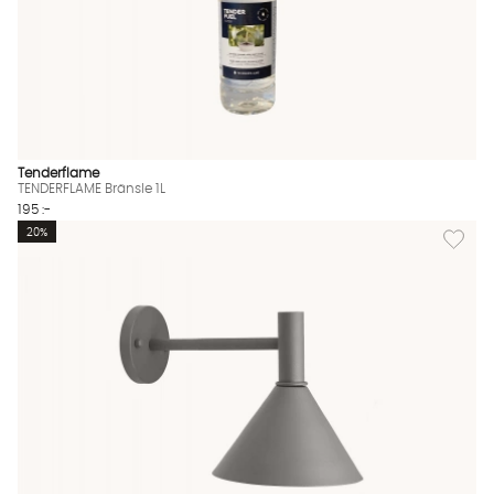
Tenderflame
TENDERFLAME Bränsle 1L
195 :-
Lägg til
20%