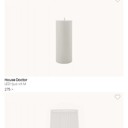
House Doctor
LED-ljus vit M
275 :-
Lägg til