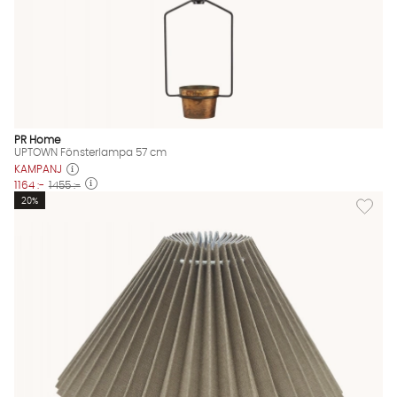
PR Home
UPTOWN Fönsterlampa 57 cm
KAMPANJ
1164 :-
1455 :-
Lägg til
20%