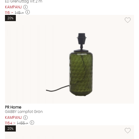
ELI Grenuttag Vit 2 m
KAMPANJ
116 :-
145 :-
Lägg til
20%
PR Home
GABBY Lampfot Grön
KAMPANJ
1164 :-
1455 :-
Lägg til
20%