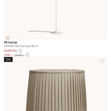
AGNAR Golvlampa Brun
AGNAR Golvlampa Brun Finns även i dessa färger:
PR Home
AGNAR Golvlampa Brun
KAMPANJ
2156 :-
2695 :-
Lägg til
20%