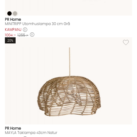
MINITRIPP Utomhuslampa 30 cm Grå
MINITRIPP Utomhuslampa 30 cm Grå
MINITRIPP Utomhuslampa 30 cm Grå Finns även i dessa färger
PR Home
MINITRIPP Utomhuslampa 30 cm Grå
KAMPANJ
1004 :-
1255 :-
Lägg til
20%
PR Home
MAYLA Taklampa 43cm Natur