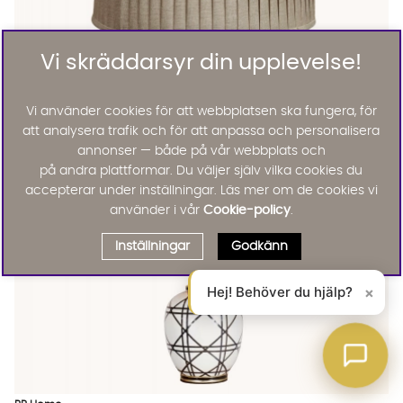
Vi skräddarsyr din upplevelse!
SOFIA Plissé 25cm Natur
SOFIA Plissé 25cm Natur Finns även i dessa färger:
PR Home
SOFIA Plissé 25cm Natur
Vi använder cookies för att webbplatsen ska fungera, för
KAMPANJ
att analysera trafik och för att anpassa och personalisera
340 :-
425 :-
Lägg til
20%
annonser — både på vår webbplats och
på andra plattformar. Du väljer själv vilka cookies du
accepterar under inställningar. Läs mer om de cookies vi
använder i vår
Cookie-policy
.
Inställningar
Godkänn
Hej! Behöver du hjälp?
×