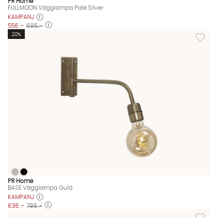
PR Home
FULLMOON Vägglampa Pale Silver
KAMPANJ
556 :-
695 :-
Lägg til
20%
BASE Vägglampa Guld
BASE Vägglampa Guld
BASE Vägglampa Guld Finns även i dessa färger:
PR Home
BASE Vägglampa Guld
KAMPANJ
636 :-
795 :-
Lägg till