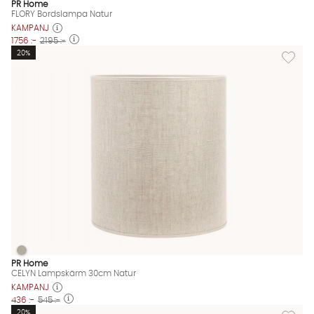
PR Home
FLORY Bordslampa Natur
KAMPANJ
1756 :-
2195 :-
Lägg til
20%
CELYN Lampskärm 30cm Natur
CELYN Lampskärm 30cm Natur Finns även i dessa färger:
PR Home
CELYN Lampskärm 30cm Natur
KAMPANJ
436 :-
545 :-
Lägg til
20%