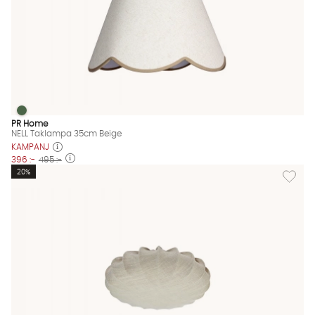
NELL Taklampa 35cm Beige
NELL Taklampa 35cm Beige Finns även i dessa färger:
PR Home
NELL Taklampa 35cm Beige
KAMPANJ
396 :-
495 :-
Lägg til
20%