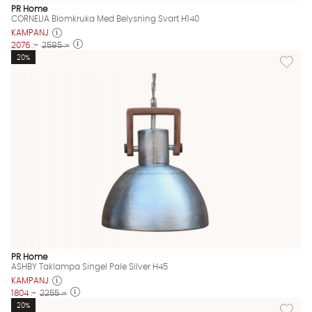
PR Home
CORNELIA Blomkruka Med Belysning Svart H140
KAMPANJ
2076 :-
2595 :-
Lägg til
20%
PR Home
ASHBY Taklampa Singel Pale Silver H45
KAMPANJ
1804 :-
2255 :-
Lägg til
20%