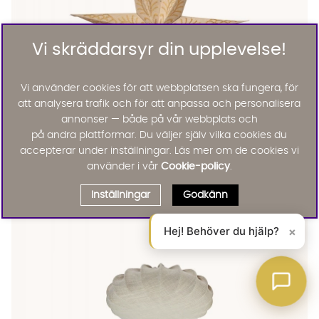
Vi skräddarsyr din upplevelse!
Vi använder cookies för att webbplatsen ska fungera, för
att analysera trafik och för att anpassa och personalisera
annonser — både på vår webbplats och
CELESTE Star 60cm Golden
CELESTE Star 60cm Golden
CELESTE Star 60cm Golden Finns även i dessa färger:
på andra plattformar. Du väljer själv vilka cookies du
PR Home
CELESTE Star 60cm Golden
accepterar under inställningar. Läs mer om de cookies vi
KAMPANJ
använder i vår
Cookie-policy
.
116 :-
145 :-
Lägg til
20%
Inställningar
Godkänn
Hej! Behöver du hjälp?
×