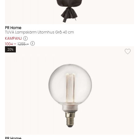
PR Home
TUVA Lampskärm Utomhus Grå 40 cm
KAMPANJ
1004 :-
1255 :-
Lägg til
20%
PR Home