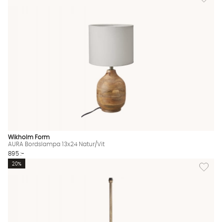
Wikholm Form
AURA Bordslampa 13x24 Natur/Vit
895 :-
Lägg til
20%