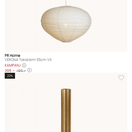
PR Home
VERONA Takskärm 55cm Vit
KAMPANJ
396 :-
495 :-
Lägg til
20%