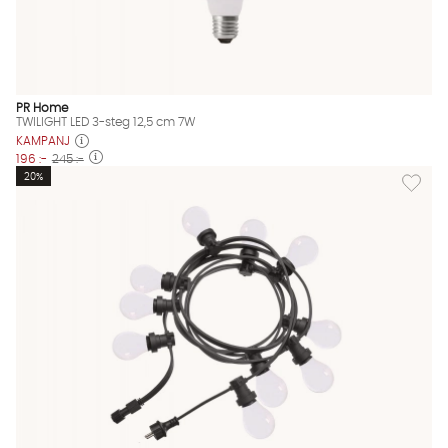
PR Home
TWILIGHT LED 3-steg 12,5 cm 7W
KAMPANJ
196 :-
245 :-
Lägg til
20%