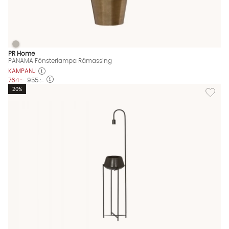
PANAMA Fönsterlampa Råmässing
PANAMA Fönsterlampa Råmässing Finns även i dessa färger:
PR Home
PANAMA Fönsterlampa Råmässing
KAMPANJ
764 :-
955 :-
Lägg til
20%