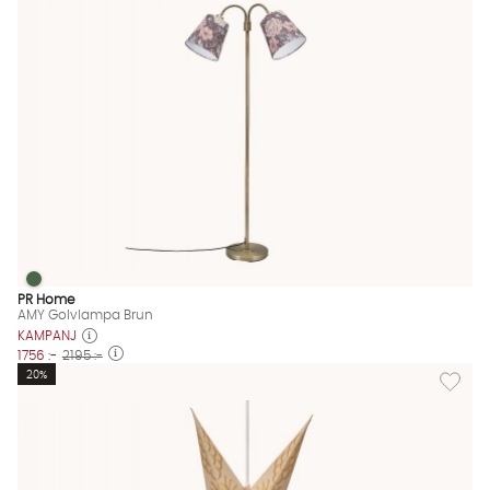
AMY Golvlampa Brun
AMY Golvlampa Brun Finns även i dessa färger:
PR Home
AMY Golvlampa Brun
KAMPANJ
1756 :-
2195 :-
Lägg til
20%