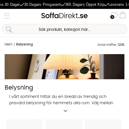
Dagar
30 Dagars Prisgaranti
365 Dagars Öppet Köp
Leverans 1-5 Dag
Önske
0
Va
Hem
Belysning
Antal träffar:
1225
Belysning
I vårt sortiment hittar du en bredd av trendig och
prisvärd belysning för hemmets alla rum. Välj mellan
designbelysning från utvalda varumärken, eller
egenproducerade lampor i trendig design. Shoppa
lampor och belysning online hos SoffaDirekt.
Sofia Direkt
AI-assistent