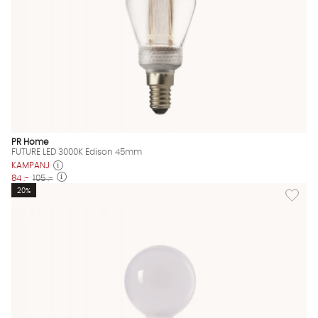
PR Home
FUTURE LED 3000K Edison 45mm
KAMPANJ
84 :-
105 :-
Lägg til
20%