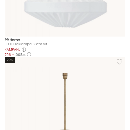
PR Home
EDITH Taklampa 38cm Vit
KAMPANJ
796 :-
995 :-
Lägg til
20%