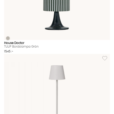
TULIP Bordslampa Grön
TULIP Bordslampa Grön Finns även i dessa färger:
House Doctor
TULIP Bordslampa Grön
1545 :-
Lägg til