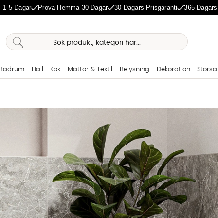
 1-5 Dagar
Prova Hemma 30 Dagar
30 Dagars Prisgaranti
365 Dagars
Badrum
Hall
Kök
Mattor & Textil
Belysning
Dekoration
Storsä