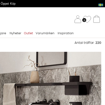
 Öppet Köp
/ 
Önskelis
0
Va
ljare
Nyheter
Outlet
Varumärken
Inspiration
Antal träffar:
220