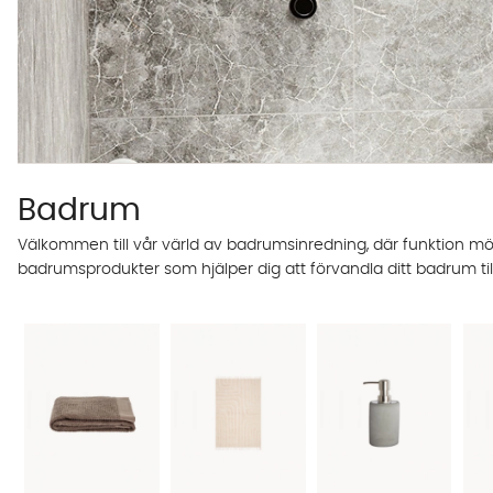
Badrum
Välkommen till vår värld av badrumsinredning, där funktion möter
badrumsprodukter som hjälper dig att förvandla ditt badrum t
ombonad atmosfär, har vi produkterna som passar just din stil.