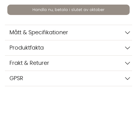
inte dina uppgifter med tredje part. Läs mer i vår
integritetspolicy.
Handla nu, betala i slutet av oktober
Jag godkänner att konversationen sparas
Starta chatten
Mått & Specifikationer
Produktfakta
Frakt & Returer
GPSR