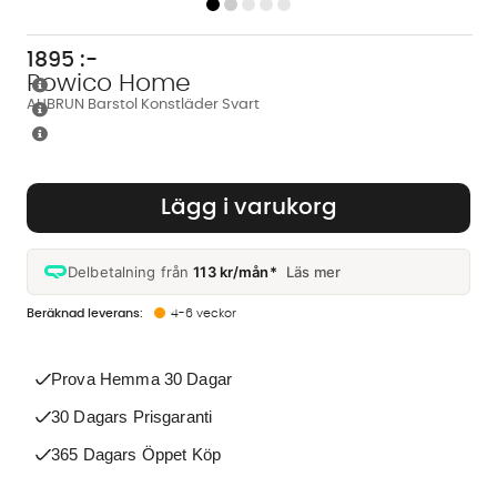
1895
:-
Rowico Home
AUBRUN Barstol Konstläder Svart
Lägg i varukorg
Delbetalning från
113 kr/mån*
Läs mer
4-6 veckor
Prova Hemma 30 Dagar
30 Dagars Prisgaranti
365 Dagars Öppet Köp
Vi använder AI för att svara på dina frågor. Konversationen
sparas i upp till 24 timmar för att kunna hjälpa dig. Vi delar