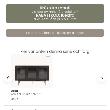
10%
extra rabatt
vid köp av minst 2 produkter*
RABATTKOD: 10extra
*Exkl. Fast lågt pris & Outlet
Handla nu, betala i slutet av oktober
Vi använder AI för att svara på dina frågor. Konversationen
sparas i upp till 24 timmar för att kunna hjälpa dig. Vi delar
inte dina uppgifter med tredje part. Läs mer i vår
integritetspolicy.
Fler varianter i denna serie och färg
Jag godkänner att konversationen sparas
Lägg till i önskelista: ASKA Sidoskåp Svart
Starta chatten
Aska
ASKA Sidoskåp Svart
4595 :-