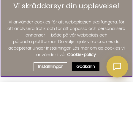
Vi skräddarsyr din upplevelse!
Vi använder cookies för att webbplatsen ska fungera, för
att analysera trafik och för att anpassa och personalisera
annonser — både på vår webbplats och
på andra plattformar. Du väljer själv vilka cookies du
accepterar under inställningar. Läs mer om de cookies vi
använder i vår
Cookie-policy
.
Inställningar
Godkänn
Välj delbetalning
Qliro
· Fast månadsbelopp
Signa upp till vårt nyhetsbrev
Produktpris
Missa inte våra nyhetsbrev som är fyllda med erbjudanden, nyheter
och inspiration