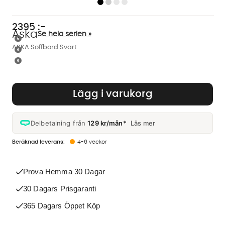
2395
:-
Aska
Se hela serien »
ASKA Soffbord Svart
Lägg i varukorg
Delbetalning från
129 kr/mån*
Läs mer
4-6 veckor
Prova Hemma 30 Dagar
30 Dagars Prisgaranti
365 Dagars Öppet Köp