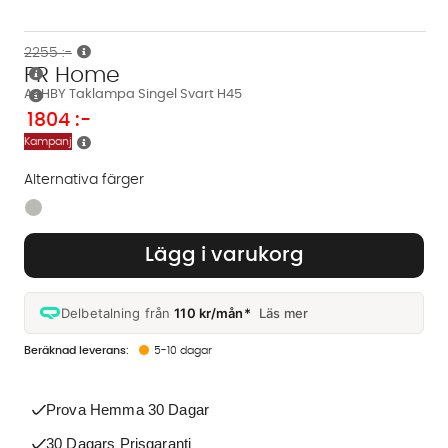
2255 :-
PR Home
ASHBY Taklampa Singel Svart H45
1804
:-
Kampanj
Alternativa färger
Finns även i dessa färger:
Lägg i varukorg
Delbetalning från
110 kr/mån*
Läs mer
5-10 dagar
Prova Hemma 30 Dagar
30 Dagars Prisgaranti