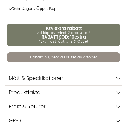
365 Dagars Öppet Köp
10%
extra rabatt
vid köp av minst 2 produkter*
RABATTKOD: 10extra
*Exkl. Fast lågt pris & Outlet
Handla nu, betala i slutet av oktober
Mått & Specifikationer
Vi använder AI för att svara på dina frågor. Konversationen
sparas i upp till 24 timmar för att kunna hjälpa dig. Vi delar
inte dina uppgifter med tredje part. Läs mer i vår
Produktfakta
integritetspolicy.
Jag godkänner att konversationen sparas
Frakt & Returer
Starta chatten
GPSR