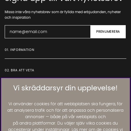
Missa inte våra nyhetsbrev som är fyllda med erbjudanden, nyheter
och inspiration
01. INFORMATION
02. BRA ATT VETA
Vi skräddarsyr din upplevelse!
Läs och lämna kundomdömen:
Vi använder cookies för att webbplatsen ska fungera, för
att analysera trafik och för att anpassa och personalisera
annonser — både på vår webbplats och
på andra plattformar. Du väljer själv vilka cookies du
accepterar under inställningar. Läs mer om de cookies vi