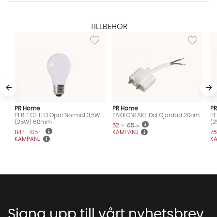
TILLBEHÖR
Lägg till i önskelista: PERFECT LED Opal N
Lägg till 
PR Home
PR Home
P
PERFECT LED Opal Normal 3,5W
TAKKONTAKT Dcl Ojordad 20cm
PE
(25W) 60mm
(2
52 :-
65 :-
84 :-
105 :-
KAMPANJ
76
KAMPANJ
K
Signa upp till vårt nyhetsbrev