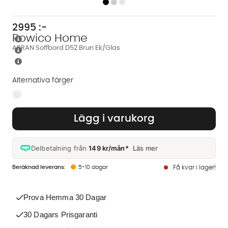
2995
:-
Rowico Home
ARRAN Soffbord D52 Brun Ek/Glas
Alternativa färger
Finns även i dessa färger:
Lägg i varukorg
Delbetalning från
149 kr/mån*
Läs mer
5-10 dagar
Få kvar i lager!
Prova Hemma 30 Dagar
30 Dagars Prisgaranti