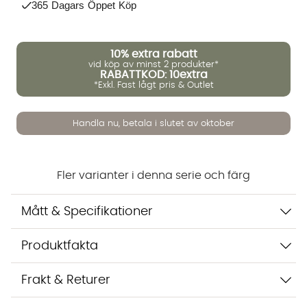
365 Dagars Öppet Köp
Vi använder AI för att svara på dina frågor. Konversationen
10%
extra rabatt
sparas i upp till 24 timmar för att kunna hjälpa dig. Vi delar
vid köp av minst 2 produkter*
inte dina uppgifter med tredje part. Läs mer i vår
RABATTKOD: 10extra
integritetspolicy.
*Exkl. Fast lågt pris & Outlet
Jag godkänner att konversationen sparas
Starta chatten
Handla nu, betala i slutet av oktober
Fler varianter i denna serie och färg
Mått & Specifikationer
Produktfakta
Frakt & Returer