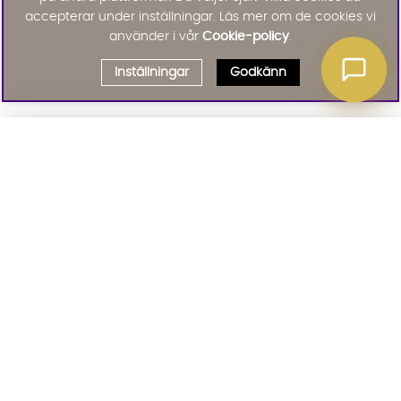
accepterar under inställningar. Läs mer om de cookies vi
använder i vår
Cookie-policy
.
Inställningar
Godkänn
Välj delbetalning
Qliro
· Fast månadsbelopp
Signa upp till vårt nyhetsbrev
Produktpris
Missa inte våra nyhetsbrev som är fyllda med erbjudanden, nyheter
och inspiration
Representativt exempel
Att låna kostar pengar!
01. INFORMATION
Om du inte kan betala tillbaka skulden i tid
riskerar du en betalningsanmärkning. Det kan
leda till svårigheter att få hyra bostad,