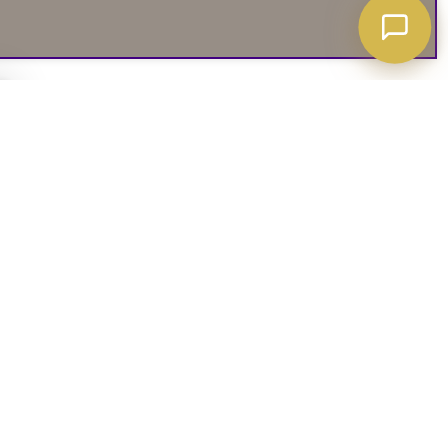
A ATT VETA
03. SOCIALA MEDIER
iates
Instagram
soffguide
Facebook
iepolicy
Pinterest
R
TikTok
 rätt soffa
Youtube