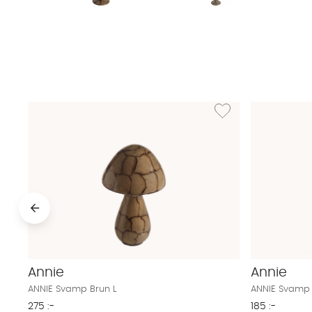
Lägg till i önskelista: A
Annie
Annie
ANNIE Svamp Brun L
ANNIE Svamp 
275 :-
185 :-