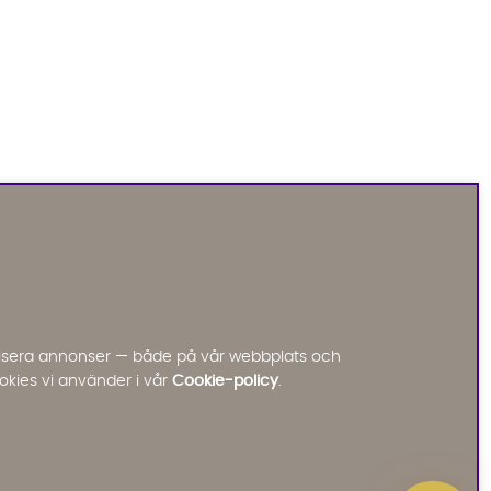
Sofia Direkt
AI-assistent
Vi använder AI för att svara på dina frågor.
Konversationen sparas i upp till 24 timmar för att
kunna hjälpa dig. Vi delar inte dina uppgifter med
tredje part. Läs mer i vår integritetspolicy.
Jag godkänner att konversationen sparas
nalisera annonser — både på vår webbplats och
Starta chatten
okies vi använder i vår
Cookie-policy
.