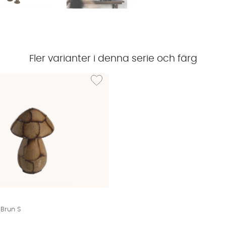
Fler varianter i denna serie och färg
NNIE Svamp Brun L
Lägg till i önskelista: ANNIE Svamp Brun S
Brun S