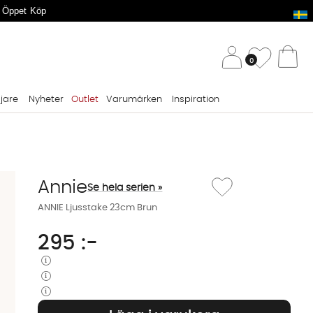
 Öppet Köp
/ 
Önskelis
0
Va
ljare
Nyheter
Outlet
Varumärken
Inspiration
Lägg till i önskelista: A
Annie
Se hela serien »
ANNIE Ljusstake 23cm Brun
295
:-