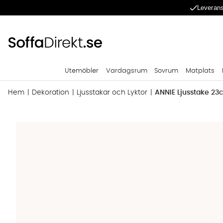
Leverans
Utemöbler
Vardagsrum
Sovrum
Matplats
Hem
Dekoration
Ljusstakar och Lyktor
ANNIE Ljusstake 23
Produktbilder ANNIE Ljusstake 23cm Brun