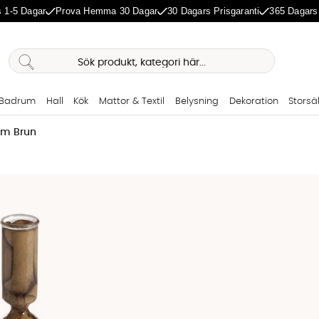
 1-5 Dagar
Prova Hemma 30 Dagar
30 Dagars Prisgaranti
365 Dagars
Badrum
Hall
Kök
Mattor & Textil
Belysning
Dekoration
Storsä
cm Brun