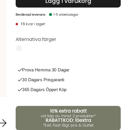
Lägg i varukorg
1-5 arbetsdagar
Få kvar i lager!
Alternativa färger
Finns även i dessa färger:
Prova Hemma 30 Dagar
30 Dagars Prisgaranti
365 Dagars Öppet Köp
10%
extra rabatt
vid köp av minst 2 produkter*
RABATTKOD: 10extra
*Exkl. Fast lågt pris & Outlet