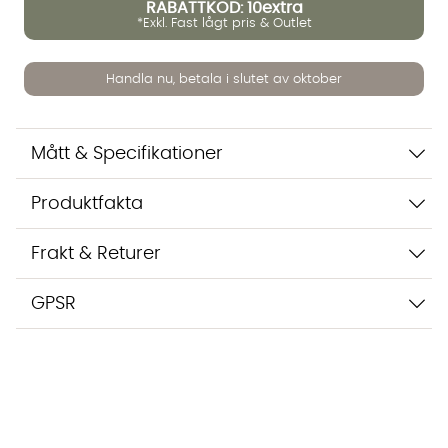
RABATTKOD: 10extra
*Exkl. Fast lågt pris & Outlet
Vi använder AI för att svara på dina frågor. Konversationen
sparas i upp till 24 timmar för att kunna hjälpa dig. Vi delar
Handla nu, betala i slutet av oktober
inte dina uppgifter med tredje part. Läs mer i vår
integritetspolicy.
Jag godkänner att konversationen sparas
Mått & Specifikationer
Starta chatten
Produktfakta
Frakt & Returer
GPSR