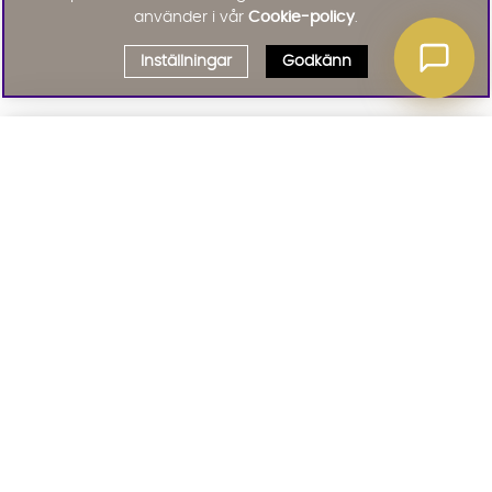
använder i vår
Cookie-policy
.
Inställningar
Godkänn
Välj delbetalning
Qliro
· Fast månadsbelopp
Signa upp till vårt nyhetsbrev
Produktpris
Missa inte våra nyhetsbrev som är fyllda med erbjudanden, nyheter
och inspiration
Representativt exempel
Att låna kostar pengar!
01. INFORMATION
Om du inte kan betala tillbaka skulden i tid
riskerar du en betalningsanmärkning. Det kan
leda till svårigheter att få hyra bostad,
teckna abonnemang och få nya lån. För stöd,
02. BRA ATT VETA
vänd dig till budget- och skuldrådgivningen i