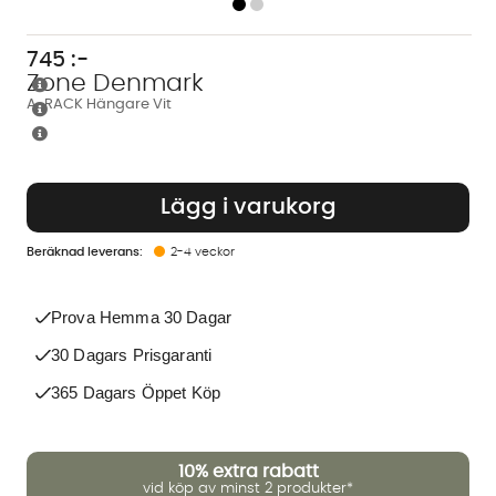
745
:-
Zone Denmark
A-RACK Hängare Vit
Lägg i varukorg
2-4 veckor
Prova Hemma 30 Dagar
30 Dagars Prisgaranti
365 Dagars Öppet Köp
10%
extra rabatt
vid köp av minst 2 produkter*