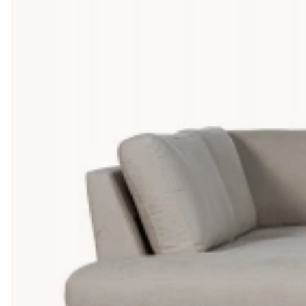
Divansoffa i tyg eller skinn?
I vårt sortiment hittar du divansoffor i både tyg och s
så rekommenderar vi tyg, då skinn i regel kostar lite me
Tygsoffor är sin tur mjukare i sitt material och lite mer
Köpa divansoffa
Vi tycker att du ska anpassa soffans storlek efter ditt 
likt en hörnsoffa. Med en smart möblering får du ett lu
ska du uppleva en härlig köpupplevelse och känna dig 
mellan flera olika betalningsalternativ.