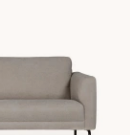
ferenser. Om du framförallt söker en billig divansoffa
 är det väldigt lätt att hålla rent en skinnsoffa.
ig väldigt bra intill en vägg, så att du bygger soffan
du köper din divansoffa online hos oss på soffadirekt
agar och självklart har du möjligheten att välja