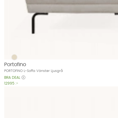
PORTOFINO L-Soffa Vänster Ljusgrå Finns även i dessa färge
PORTOFINO L-Soffa Vänster Ljusgrå
Portofino
PORTOFINO L-Soffa Vänster Ljusgrå
BRA DEAL
12995 :-