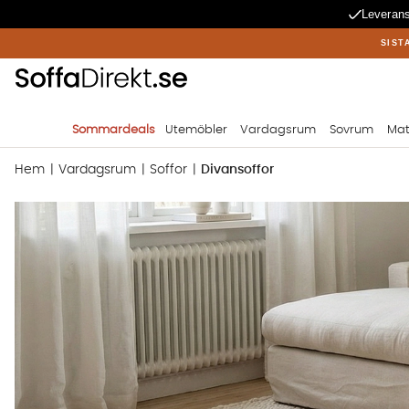
Leverans
SIST
Sommardeals
Utemöbler
Vardagsrum
Sovrum
Mat
Hem
Vardagsrum
Soffor
Divansoffor