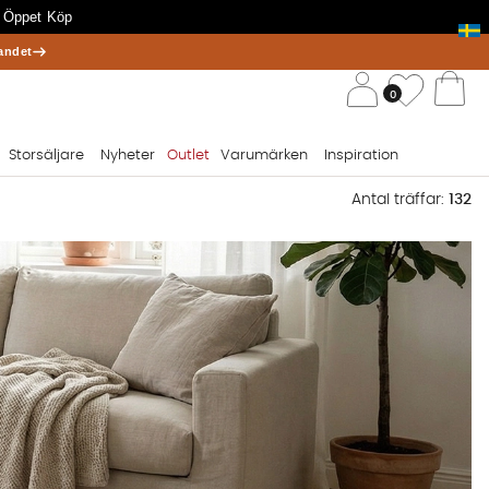
 Öppet Köp
andet
/ 
Önskelis
0
Va
Storsäljare
Nyheter
Outlet
Varumärken
Inspiration
Antal träffar:
132