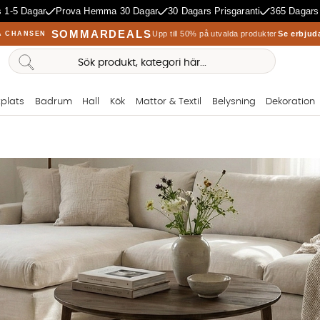
 1-5 Dagar
Prova Hemma 30 Dagar
30 Dagars Prisgaranti
365 Dagars
SOMMARDEALS
Upp till 50% på utvalda produkter
Se erbjud
A CHANSEN
plats
Badrum
Hall
Kök
Mattor & Textil
Belysning
Dekoration