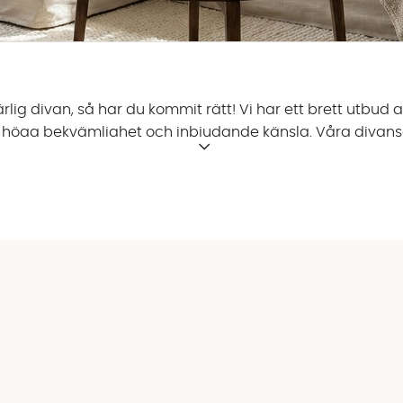
ärlig divan, så har du kommit rätt! Vi har ett brett utbud 
höga bekvämlighet och inbjudande känsla. Våra divansoff
årt sortiment.
är det fortfarande. Divansoffan har många fördelar och f
dre men inte vill tumma på komforten. Eller så kanske du vi
änsterställd?
 är det divanens placering som avgör. Är divandelen på vä
 avgör. Är du det minsta osäker, så tveka inte att ringa os