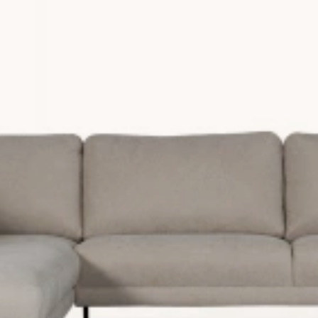
kinn. Vad som passar dig bäst beror helt på dina egna pre
r. Skinn har samtidigt väldigt många fördelar, bland annat
 mysiga.
vardagsrum. En soffa med divan eller ett öppet avslut gör s
ftigt, inbjudande och öppet intryck i vardagsrummet. När 
trygg med ditt köp. Våra lagervaror levereras inom 2-7 d