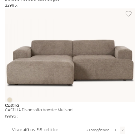
22995 :-
Lägg til
CASTILLA Divansoffa Vänster Mullvad
CASTILLA Divansoffa Vänster Mullvad Finns även i dessa färger
Castilla
CASTILLA Divansoffa Vänster Mullvad
19995 :-
Visar
40
av
59
artiklar
«
Föregående
1
2