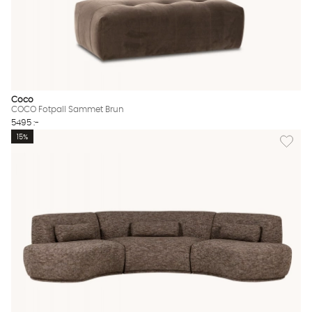
Coco
COCO Fotpall Sammet Brun
5495 :-
Lägg til
15%