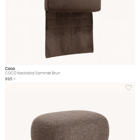
Coco
COCO Nackstöd Sammet Brun
995 :-
Lägg til