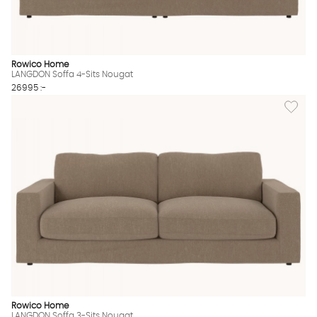
Rowico Home
LANGDON Soffa 4-Sits Nougat
26995 :-
Lägg til
Rowico Home
LANGDON Soffa 3-Sits Nougat