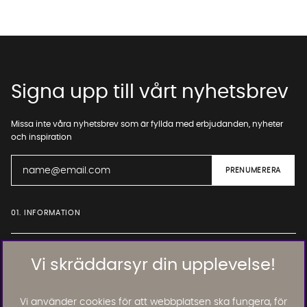
Signa upp till vårt nyhetsbrev
Missa inte våra nyhetsbrev som är fyllda med erbjudanden, nyheter
och inspiration
01. INFORMATION
02. BRA ATT VETA
Vi skräddarsyr din upplevelse!
Vi använder cookies för att webbplatsen ska fungera, för