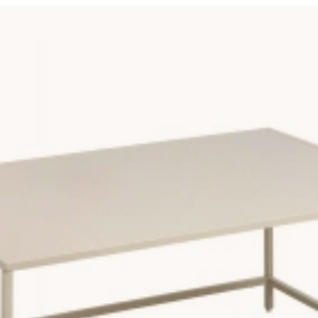
ag det perfekta inslaget för att skapa ett harmoniskt och ljust vard
 luftig känsla. Ljusa ytor reflekterar ljus från fönster och lampor
iration.
d god anledning. Det är ett hårt och slitstarkt material som likt 
 ek i flera utföranden: från ljus naturek till mörk betsad ek. Vi h
lan.
m:
offor eller soffgrupper och ger gott om avlastningsyta för den stor
h är ett ypperligt val i ett mindre vardagsrum.
g extra många valmöjligheter. Vill du ha mer plats för att ställa s
rektangulärt bord med det runda bordets mjuka linjer.
 ungefär samma höjd som sittdynan på din soffa, eller något lägre.
ed tiden. Det är en stor del av charmen. Här är de vanligaste trä