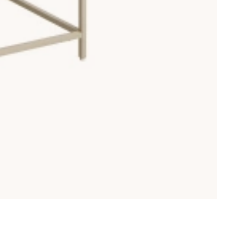
många år.
r vi bord som är praktiska och välgenomtänkta in i minsta