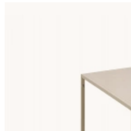
Föredrar du en ljusare stil då är ett soffbord av ett ljust träsl
den som önskar
inreda sitt vardagsrum
med en skandinavisk och
bord från YOSHI i vitpigmenterad ek eller BLANCA i natur för insp
Soffbord i ek
Ek är ett av de mest populära träslagen på soffbord, och det me
djupare, rikare ton som gör bordet mer unikt. Vi har soffbord i
vackra yta men till ett lägre pris utan att man tummar på käns
Storlek och form, så väljer du rätt
Hur stort bord du behöver beror på såväl din soffa som ditt ru
Rektangulärt soffbord
(90-130 cm), passar framför allt större s
Runt soffbord
(60-90 cm), skapar ett mjukare flöde i rummet oc
Satsbord
(2-3 bord i set), det flexibla alternativet som ger di
enkelt skjutas ihop.
Ovalt soffbord
, en mellanväg som kombinerar längden hos ett 
Ett tips när du köper soffbord är att sikta på en höjd som är i
Material och underhåll
Trä är ett levande material. Det rör sig, andas och förändras m
träbord: