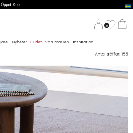
 Öppet Köp
/ 
Önskelis
0
Va
ljare
Nyheter
Outlet
Varumärken
Inspiration
Antal träffar:
155