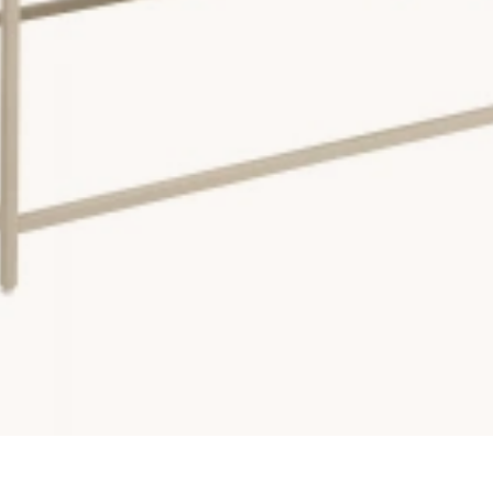
kt.
nsla.
ack vare träets naturliga variation.
ma koppar direkt på ytan. På så vis håller sig ditt nya bort fint i 
ör större modeller i massiv ek eller valnöt. Oavsett din budget ha
an bord som ska användas.