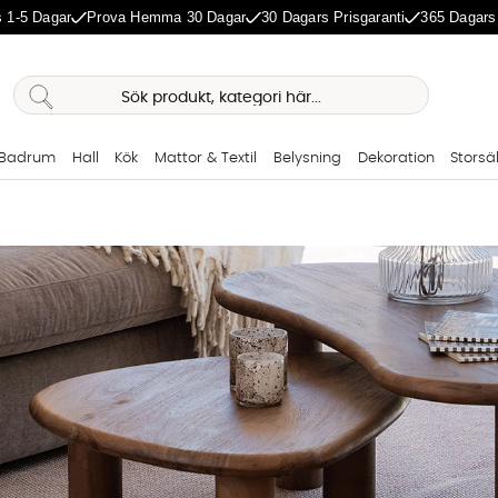
 1-5 Dagar
Prova Hemma 30 Dagar
30 Dagars Prisgaranti
365 Dagars
Badrum
Hall
Kök
Mattor & Textil
Belysning
Dekoration
Storsä