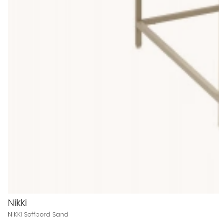
Ek
, hårt och slitstarkt. Tål vardagens stötar. Finns i ljust och mör
Valnöt
, varmt, mörkt och med vacker ådring. Ger en elegant kä
Mangoträ
, hållbart och unikt. Varje bord har sin egen karaktär t
Acacia
, tåligt och kraftfullt med rustik charm.
Torka av träet med en lätt fuktad trasa och undvik att ställa var
Genomtänkt design till rätt pris
Våra soffbord i trä börjar från strax under 1 100 kr och uppåt f
detalj. Vi väljer inte modeller som bara ser bra ut på bild, ut
Nikki
NIKKI Soffbord Sand