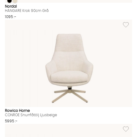
HÄNGARE Krok 90cm Grå
HÄNGARE Krok 90cm Grå
HÄNGARE Krok 90cm Grå Finns även i dessa färger:
Nordal
HÄNGARE Krok 90cm Grå
1095 :-
Lägg til
Rowico Home
CONROE Snurrfåtölj Ljusbeige
5995 :-
Lägg till