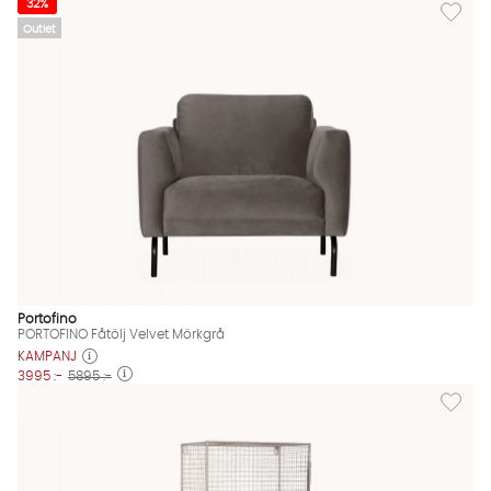
Lägg til
32%
Outlet
Portofino
PORTOFINO Fåtölj Velvet Mörkgrå
KAMPANJ
3995 :-
5895 :-
Lägg til