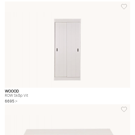
Lägg till
WOOOD
ROW Skåp Vit
6695 :-
Lägg til