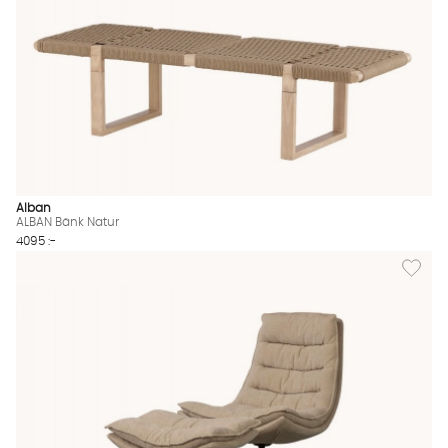
Alban
ALBAN Bänk Natur
4095 :-
Lägg till