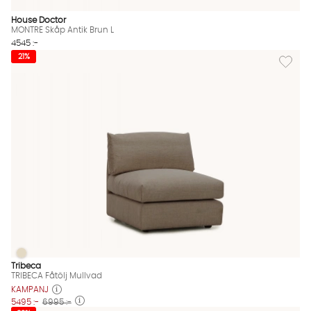
House Doctor
MONTRE Skåp Antik Brun L
4545 :-
Lägg till
21%
TRIBECA Fåtölj Mullvad
TRIBECA Fåtölj Mullvad Finns även i dessa färger:
Tribeca
TRIBECA Fåtölj Mullvad
KAMPANJ
5495 :-
6995 :-