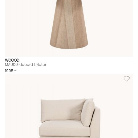
WOOOD
MAUD Sidobord L Natur
1995 :-
Lägg til