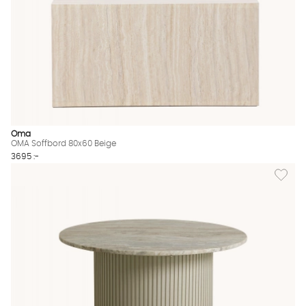
Oma
OMA Soffbord 80x60 Beige
3695 :-
Lägg till