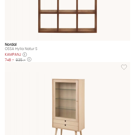
Nordal
OSSA Hylla Natur S
KAMPANJ
748 :-
935 :-
Lägg till