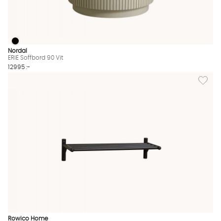
ERIE Soffbord 90 Vit
ERIE Soffbord 90 Vit Finns även i dessa färger:
Nordal
ERIE Soffbord 90 Vit
12995 :-
Lägg til
Rowico Home