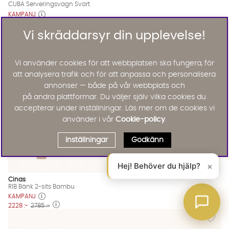
CUBA Serveringsvagn Svart
KAMPANJ
1596 :-
1995 :-
Lägg til
Vi skräddarsyr din upplevelse!
20%
Vi använder cookies för att webbplatsen ska fungera, för
att analysera trafik och för att anpassa och personalisera
annonser — både på vår webbplats och
på andra plattformar. Du väljer själv vilka cookies du
accepterar under inställningar. Läs mer om de cookies vi
använder i vår
Cookie-policy
.
Inställningar
Godkänn
Hej! Behöver du hjälp?
×
Cinas
RIB Bänk 2-sits Bambu
KAMPANJ
2228 :-
2785 :-
Lägg til