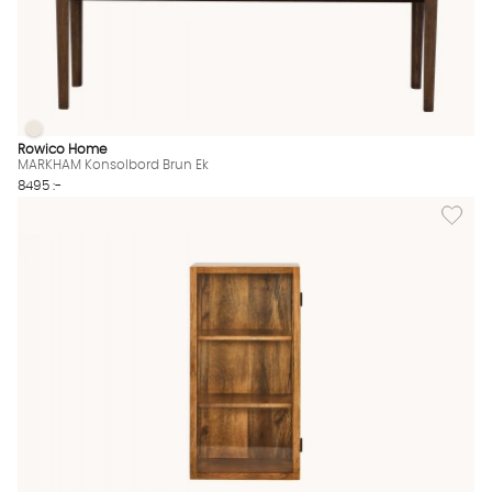
MARKHAM Konsolbord Brun Ek
MARKHAM Konsolbord Brun Ek Finns även i dessa färger:
Rowico Home
MARKHAM Konsolbord Brun Ek
8495 :-
Lägg til