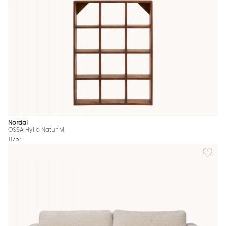
Nordal
OSSA Hylla Natur M
1175 :-
Lägg til