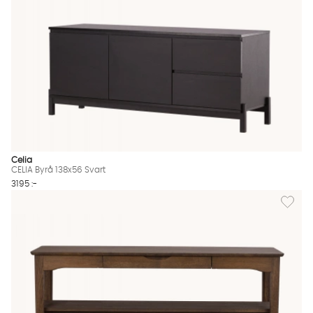
Celia
CELIA Byrå 138x56 Svart
3195 :-
Lägg til