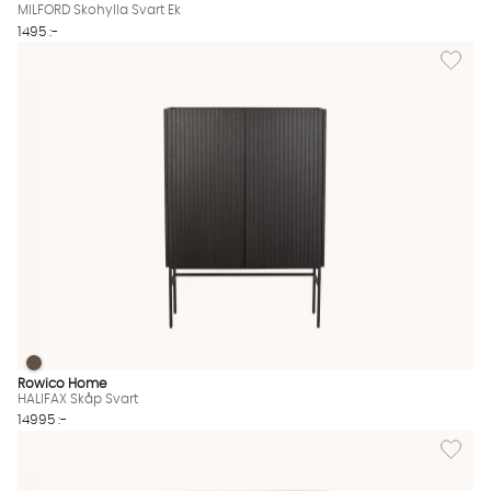
MILFORD Skohylla Svart Ek
1495 :-
Lägg til
HALIFAX Skåp Svart
HALIFAX Skåp Svart Finns även i dessa färger:
Rowico Home
HALIFAX Skåp Svart
14995 :-
Lägg til