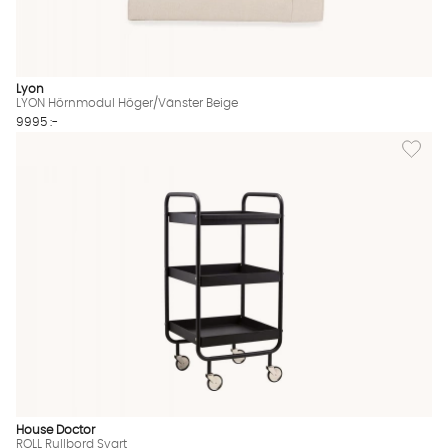
Lyon
LYON Hörnmodul Höger/Vänster Beige
9995 :-
Lägg till
House Doctor
ROLL Rullbord Svart