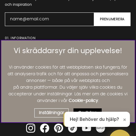
och inspiration
01. INFORMATION
Vi skräddarsyr din upplevelse!
02. BRA ATT VETA
Vi använder cookies för att webbplatsen ska fungera, för
att analysera trafik och för att anpassa och personalisera
annonser — både på vår webbplats och
Läs och lämna kundomdömen:
på andra plattformar. Du väljer själv vilka cookies du
accepterar under inställningar. Läs mer om de cookies vi
använder i vår
Cookie-policy
.
Inställningar
Godkänn
Hej! Behöver du hjälp?
×