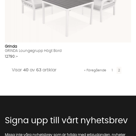
Grinda
GRINDA Loungegrupp Högt Bord
12790 :-
Visar
40
av
63
artiklar
«
Föregående
1
2
Signa upp till vårt nyhetsbrev
Missa inte våra nyhetsbrev som är fyllda med erbjudanden, nyheter