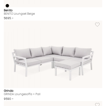
BENITO Loungset Beige
BENITO Loungset Beige Finns även i dessa färger:
Benito
BENITO Loungset Beige
5695 :-
Lägg til
Grinda
GRINDA Loungesoffa + Pall
9590 :-
Lägg til