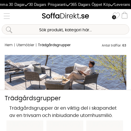
30 Dagar
30 Dagars Prisgaranti
365 Dagars Öppet Köp
Leverans 1-5 
Önske
0
Va
Hem
Utemöbler
Trädgårdsgrupper
Antal träffar:
63
Trädgårdsgrupper
Sofia Direkt
Trädgårdsgrupper är en viktig del i skapandet
AI-assistent
av en trivsam och inbjudande utomhusmiljö.
Oavsett om du bor i hus med en rymlig
trädgård eller bor i lägenhet och har en liten