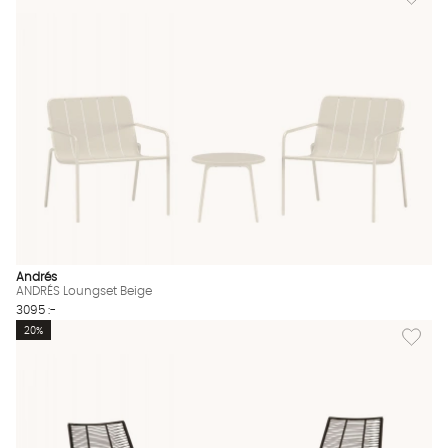
Andrés
ANDRÉS Loungset Beige
3095 :-
Lägg til
20%