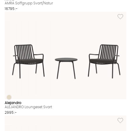
AMRA Soffgrupp Svart/Natur
16795 :-
Lägg til
ALEJANDRO Loungeset Svart
ALEJANDRO Loungeset Svart Finns även i dessa färger:
Alejandro
ALEJANDRO Loungeset Svart
2995 :-
Lägg til