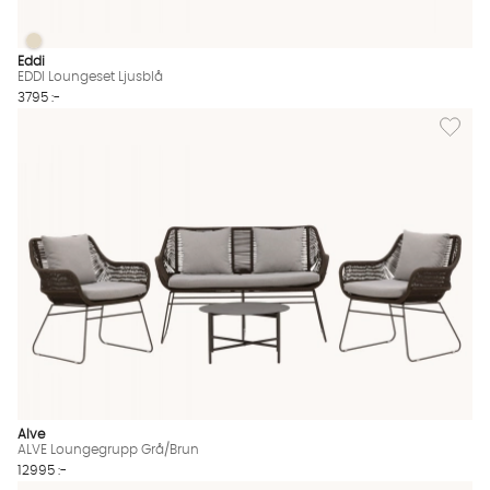
EDDI Loungeset Ljusblå
EDDI Loungeset Ljusblå Finns även i dessa färger:
Eddi
EDDI Loungeset Ljusblå
3795 :-
Lägg til
Alve
ALVE Loungegrupp Grå/Brun
12995 :-
Lägg til