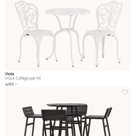
Viola
VIOLA Cafégrupp Vit
4295 :-
Lägg til