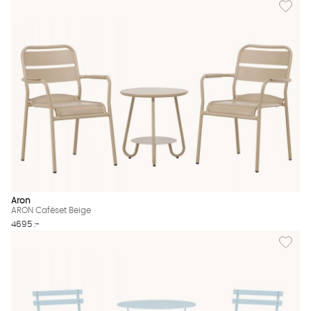
Aron
ARON Caféset Beige
4695 :-
Lägg til