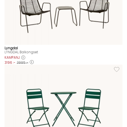
Lyngdal
LYNGDAL Balkongset
KAMPANJ
3196 :-
3995 :-
Lägg til