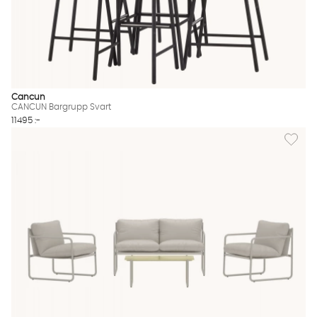
Cancun
CANCUN Bargrupp Svart
11495 :-
Lägg til