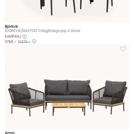
Björkvik
BJÖRKVIK/MAXTON Trädgårdsgrupp 4 Stolar
KAMPANJ
5795 :-
10375 :-
Lägg til
Amra