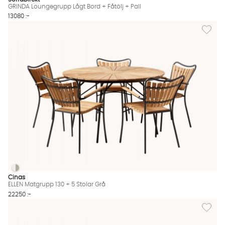
GRINDA Loungegrupp Lågt Bord + Fåtölj + Pall
13080 :-
Lägg til
ELLEN Matgrupp 130 + 5 Stolar Grå
ELLEN Matgrupp 130 + 5 Stolar Grå Finns även i dessa färger:
Cinas
ELLEN Matgrupp 130 + 5 Stolar Grå
22250 :-
Lägg til