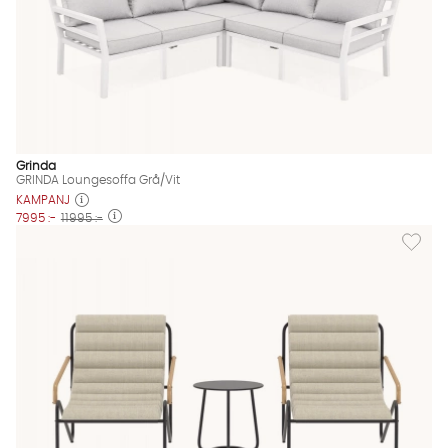
Grinda
GRINDA Loungesoffa Grå/Vit
KAMPANJ
7995 :-
11995 :-
Lägg til