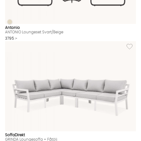
ANTONIO Loungeset Svart/Beige
ANTONIO Loungeset Svart/Beige Finns även i dessa färger:
Antonio
ANTONIO Loungeset Svart/Beige
3795 :-
Lägg til
SoffaDirekt
GRINDA Loungesoffa + Fåtölj