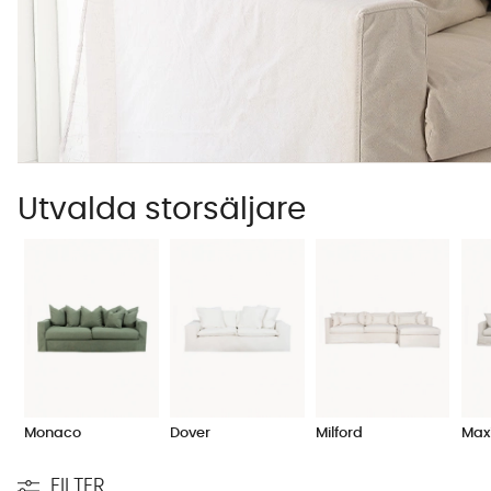
Utvalda storsäljare
Monaco
Dover
Milford
Max
FILTER