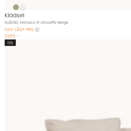
KLÄDSEL Monaco 4-sitssoffa Beige Finns även i dessa färge
KLÄDSEL Monaco 4-sitssoffa Beige
KLÄDSEL Monaco 4-sitssoffa Beige
Klädsel
KLÄDSEL Monaco 4-sitssoffa Beige
FAST LÅGT PRIS
5995 :-
15%