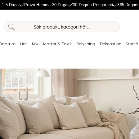
 1-5 Dagar
Prova Hemma 30 Dagar
30 Dagars Prisgaranti
365 Dagars
Badrum
Hall
Kök
Mattor & Textil
Belysning
Dekoration
Storsä