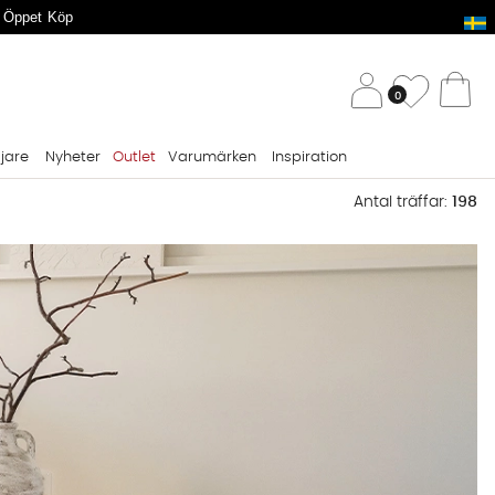
 Öppet Köp
/ 
Önskelis
0
Va
ljare
Nyheter
Outlet
Varumärken
Inspiration
Antal träffar:
198