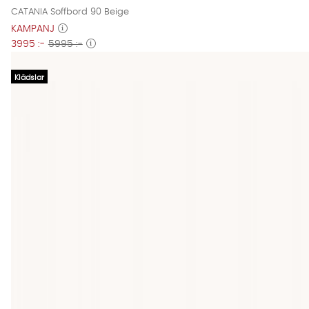
CATANIA Soffbord 90 Beige
KAMPANJ
3995 :-
5995 :-
Klädslar